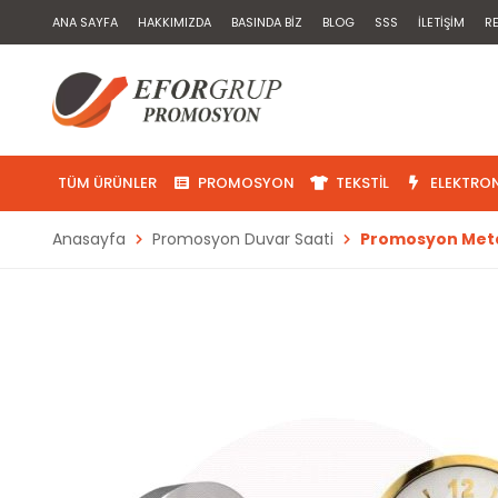
ANA SAYFA
HAKKIMIZDA
BASINDA BIZ
BLOG
SSS
İLETIŞIM
R
TÜM ÜRÜNLER
PROMOSYON
TEKSTIL
ELEKTRON
Anasayfa
Promosyon Duvar Saati
Promosyon Meta