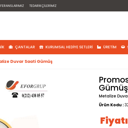
EFERANSLARIMIZ
TEDARIKÇILERIMIZ
IK
ÇANTALAR
KURUMSAL HEDIYE SETLERI
ÜRETIM
lize Duvar Saati Gümüş
Promos
Gümüş
Metalize Duva
Ürün Kodu :
3
Fiyat