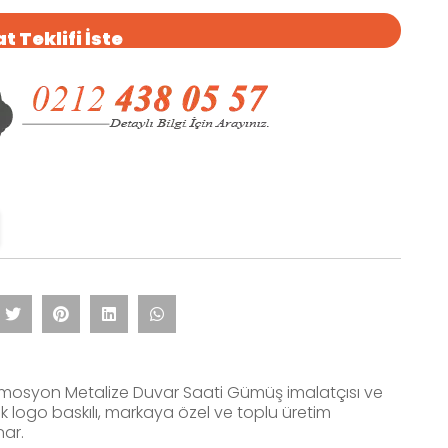
t Teklifi İste
omosyon Metalize Duvar Saati Gümüş imalatçısı ve
rak logo baskılı, markaya özel ve toplu üretim
nar.