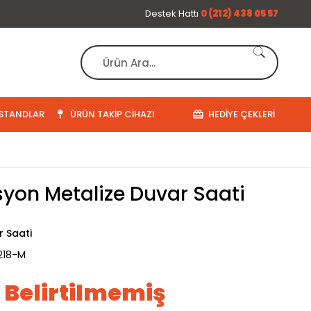
Destek Hattı
0 (212) 438 05 57
STANDLAR
ÜRÜN TAKIP CIHAZI
HEDIYE ÇEKLERI
yon Metalize Duvar Saati
r Saati
218-M
ı Belirtilmemiş