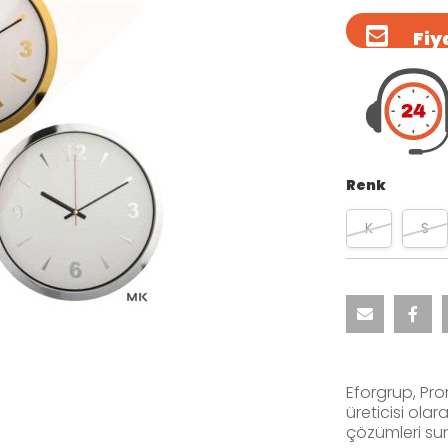
Fiya
Renk
K
S
Eforgrup, Pr
üreticisi ola
çözümleri su