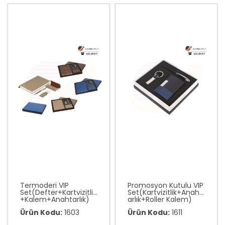
Termoderi VIP
Promosyon Kutulu VIP
Set(Defter+Kartvizitlik
Set(Kartvizitlik+Anaht
+Kalem+Anahtarlık)
arlık+Roller Kalem)
Ürün Kodu:
1603
Ürün Kodu:
1611