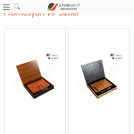
Anasayfa
Promosyon Hediyelik Setler
Promosyon VIP Setler