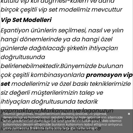
kutulu vip kol düğmesi-kalem ve daha
birçok çeşitli vip set modelimiz mevcuttur
Vip Set Modelleri
Eşantiyon ürünlerin seçilmesi, nasıl ve yılın
hangi dönemlerinde ya da hangi özel
günlerde dağıtılacağı şirketin ihtiyaçları
doğrultusunda
belirlenebilmektedir.Bünyemizde bulunan
çok çeşitli kombinasyonlarla
promosyon vip
set
modellerimiz ve özel baskı tekniklerimizle
siz değerli müşterilerimizin talep ve
ihtiyaçları doğrultusunda tedarik
yapmaktayız.Markanızın ve logonuzun
Sitemizi geliştirmek, müşterilerimizin davranış analizlerini yapmak,
baskılı olacağı vip setler, uzun yıllar
deneyiminizi ve hizmetlerimizi geliştirip daha iyi hale getirmek için sitemizde
kendi çerezlerimizle bazen üçüncü taraf çerezlerini kullanıyoruz. Web sitemizi
kullanmaya devam ettiğinizde bunların kullanımını kabul ettiğinizi anlıyoruz.
insanların kullanımında olacak ve
Çerez politikamız hakkında daha fazla bilgi için lütfen tıklayın.