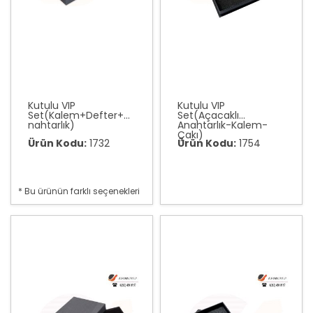
Kutulu VIP
Kutulu VIP
Set(Kalem+Defter+A
Set(Açacaklı
nahtarlık)
Anahtarlık-Kalem-
Çakı)
Ürün Kodu:
1732
Ürün Kodu:
1754
* Bu ürünün farklı seçenekleri
var