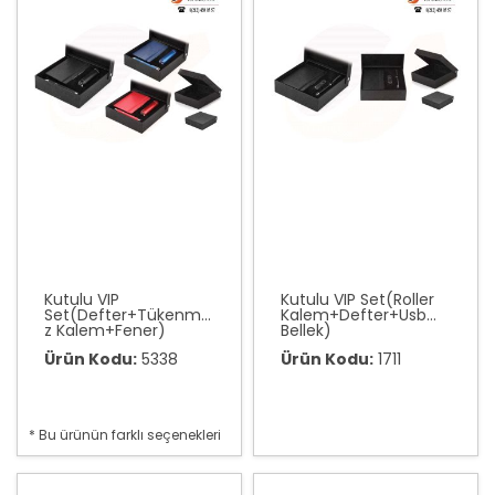
Kutulu VIP
Kutulu VIP Set(Roller
Set(Defter+Tükenme
Kalem+Defter+Usb
z Kalem+Fener)
Bellek)
Ürün Kodu:
5338
Ürün Kodu:
1711
* Bu ürünün farklı seçenekleri
var