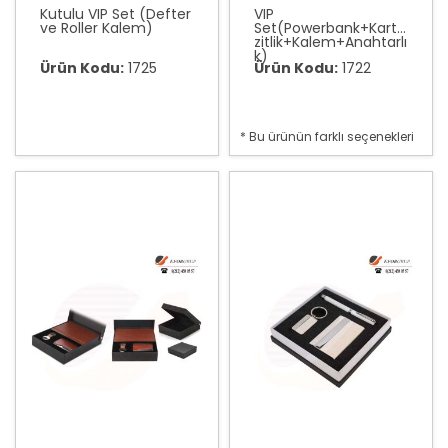
Kutulu VIP Set (Defter
VIP
ve Roller Kalem)
Set(Powerbank+Kartvi
zitlik+Kalem+Anahtarlı
k)
Ürün Kodu:
1725
Ürün Kodu:
1722
* Bu ürünün farklı seçenekleri
var