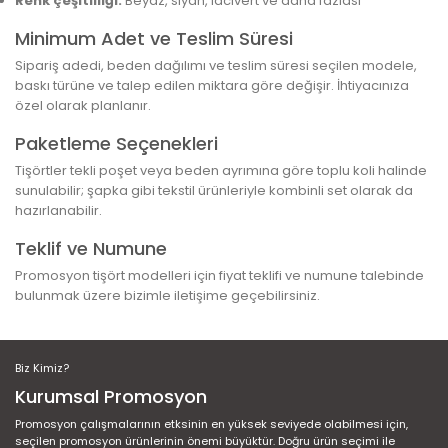
Renk çeşitliliği:
Beyaz, siyah, lacivert ve daha fazlası
Minimum Adet ve Teslim Süresi
Sipariş adedi, beden dağılımı ve teslim süresi seçilen modele,
baskı türüne ve talep edilen miktara göre değişir. İhtiyacınıza
özel olarak planlanır.
Paketleme Seçenekleri
Tişörtler tekli poşet veya beden ayrımına göre toplu koli halinde
sunulabilir; şapka gibi tekstil ürünleriyle kombinli set olarak da
hazırlanabilir.
Teklif ve Numune
Promosyon tişört modelleri için fiyat teklifi ve numune talebinde
bulunmak üzere bizimle iletişime geçebilirsiniz.
Biz Kimiz?
Kurumsal Promosyon
Promosyon çalışmalarının etksinin en yüksek seviyede olabilmesi için,
seçilen promosyon ürünlerinin önemi büyüktür. Doğru ürün seçimi ile