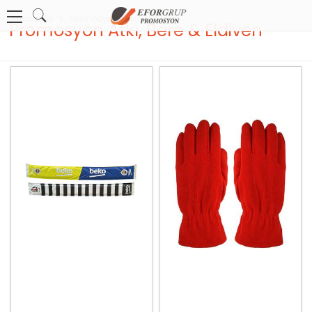
Anasayfa
Promosyon Tekstil Ürünleri
Promosyon Atkı, Bere & Eldiven