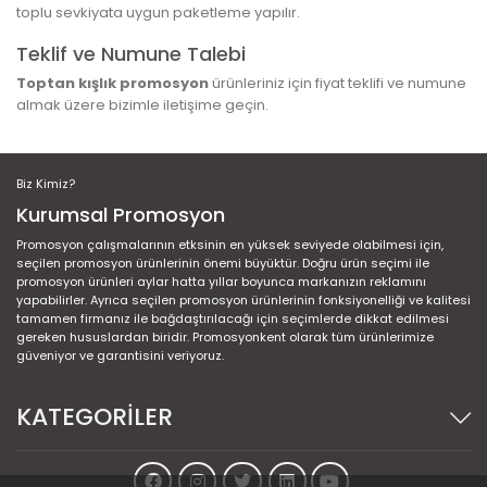
toplu sevkiyata uygun paketleme yapılır.
Teklif ve Numune Talebi
Toptan kışlık promosyon
ürünleriniz için fiyat teklifi ve numune
almak üzere bizimle iletişime geçin.
Biz Kimiz?
Kurumsal Promosyon
Promosyon çalışmalarının etksinin en yüksek seviyede olabilmesi için,
seçilen promosyon ürünlerinin önemi büyüktür. Doğru ürün seçimi ile
promosyon ürünleri aylar hatta yıllar boyunca markanızın reklamını
yapabilirler. Ayrıca seçilen promosyon ürünlerinin fonksiyonelliği ve kalitesi
tamamen firmanız ile bağdaştırılacağı için seçimlerde dikkat edilmesi
gereken hususlardan biridir. Promosyonkent olarak tüm ürünlerimize
güveniyor ve garantisini veriyoruz.
KATEGORİLER