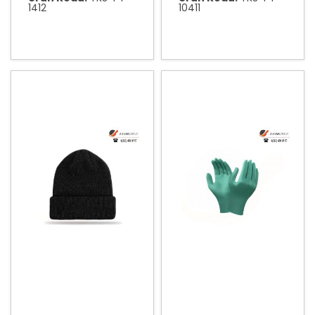
1412
10411