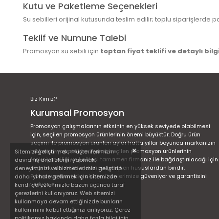
Kutu ve Paketleme Seçenekleri
Su sebilleri orijinal kutusunda teslim edilir; toplu siparişlerd
Teklif ve Numune Talebi
Promosyon su sebili için
toptan fiyat teklifi ve detaylı bilg
Biz Kimiz?
Kurumsal Promosyon
Promosyon çalışmalarının etksinin en yüksek seviyede olabilmesi
için, seçilen promosyon ürünlerinin önemi büyüktür. Doğru ürün
seçimi ile promosyon ürünleri aylar hatta yıllar boyunca markanızın
reklamını yapabilirler. Ayrıca seçilen promosyon ürünlerinin
Sitemizi geliştirmek, müşterilerimizin
fonksiyonelliği ve kalitesi tamamen firmanız ile bağdaştırılacağı için
davranış analizlerini yapmak,
seçimlerde dikkat edilmesi gereken hususlardan biridir.
deneyiminizi ve hizmetlerimizi geliştirip
Promosyonkent olarak tüm ürünlerimize güveniyor ve garantisini
daha iyi hale getirmek için sitemizde
veriyoruz.
kendi çerezlerimizle bazen üçüncü taraf
çerezlerini kullanıyoruz. Web sitemizi
kullanmaya devam ettiğinizde bunların
kullanımını kabul ettiğinizi anlıyoruz. Çerez
politikamız hakkında daha fazla bilgi için