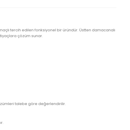
açlı tercih edilen fonksiyonel bir üründür. Üstten damacanalı
ihtiyaçlara çözüm sunar.
ümleri talebe göre değerlendirilir.
r.