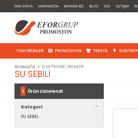
ANA SAYFA
HAKKIMIZDA
BASINDA BIZ
BLOG
SSS
İLETIŞIM
R
TÜM ÜRÜNLER
PROMOSYON
TEKSTIL
ELEKTRON
Anasayfa
ELEKTRONİK ÜRÜNLER
SU SEBİLİ
1
Ürün Listelendi
Kategori
SU SEBİLİ