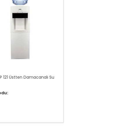
SP 121 Üstten Damacanalı Su
odu: