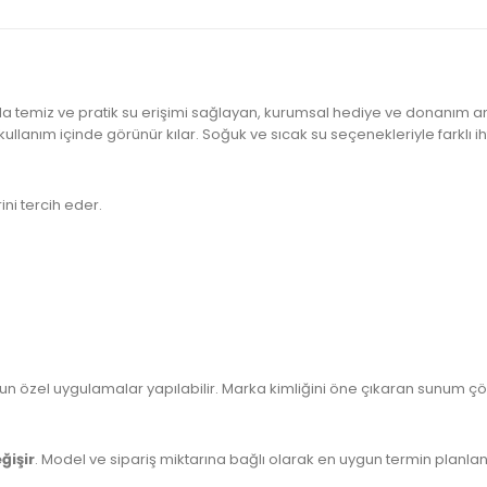
da temiz ve pratik su erişimi sağlayan, kurumsal hediye ve donanım am
kullanım içinde görünür kılar. Soğuk ve sıcak su seçenekleriyle farklı 
ni tercih eder.
n özel uygulamalar yapılabilir. Marka kimliğini öne çıkaran sunum çöz
ğişir
. Model ve sipariş miktarına bağlı olarak en uygun termin planlanı