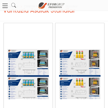
Anasayfa
TANITIM PROMOSYONLARI
Standlar
Vantuzlu Asalak Standlar