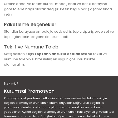
Üretim adedi ve teslim süresi; model, ebat ve baskı detayına
göre talebe bağlı olarak değişir. Kesin bilgi sipariş aşamasında
iletilir.
Paketleme Seçenekleri
Standlar koruyucu ambalajla sevk edilir; toplu siparişlerde set ve
toplu gönderim seçenekleri sunulabilir.
Teklif ve Numune Talebi
Satış noktanız için
toptan vantuzlu asalak stand
teklifi ve
numune talebinizi bize iletin; en uygun çözümü birlikte
planlayalım.
Biz Kimiz?
Kurumsal Promosyon
Promosyon çalışmalarının etksinin en yüksek seviyede olabilmesi için,
seçilen promosyon ürünlerinin önemi büyüktür. Doğru ürün seçimi ile
promosyon ürünleri aylar hatta yıllar boyunca markanızın reklamını
yapabilirler. Ayrıca seçilen promosyon ürünlerinin fonksiyonelliği ve kalitesi
tamamen firmanız ile bağdaştırılacağı için seçimlerde dikkat edilmesi