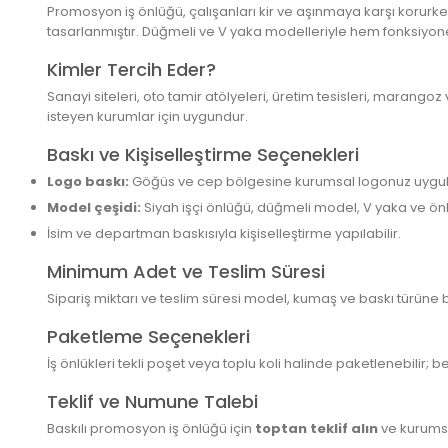
Promosyon iş önlüğü, çalışanları kir ve aşınmaya karşı korurke
tasarlanmıştır. Düğmeli ve V yaka modelleriyle hem fonksiyon
Kimler Tercih Eder?
Sanayi siteleri, oto tamir atölyeleri, üretim tesisleri, marango
isteyen kurumlar için uygundur.
Baskı ve Kişiselleştirme Seçenekleri
Logo baskı:
Göğüs ve cep bölgesine kurumsal logonuz uygula
Model çeşidi:
Siyah işçi önlüğü, düğmeli model, V yaka ve ön
İsim ve departman baskısıyla kişiselleştirme yapılabilir.
Minimum Adet ve Teslim Süresi
Sipariş miktarı ve teslim süresi model, kumaş ve baskı türüne b
Paketleme Seçenekleri
İş önlükleri tekli poşet veya toplu koli halinde paketlenebilir
Teklif ve Numune Talebi
Baskılı promosyon iş önlüğü için
toptan teklif alın
ve kurumsal