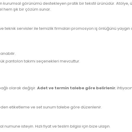
n kurumsal görünümü destekleyen pratik bir tekstil ürünüdür. Atölye, ü
el hem şık bir çözüm sunar.
z ve teknik servisler ile temizlik firmaları promosyon iş önlüğünü yaygı
nabilir.
lük pantolon takımı seçenekleri mevcuttur.
ağlı olarak değişir.
Adet ve termin talebe göre belirlenir
; ihtiyac
; beden etiketleme ve set sunum talebe göre düzenlenir.
 numune isteyin. Hızlı fiyat ve teslim bilgisi için bize ulaşın.