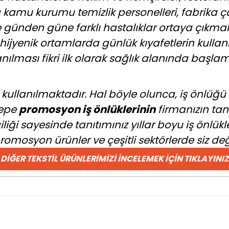
 kamu kurumu temizlik personelleri, fabrika çal
e günden güne farklı hastalıklar ortaya çıkmak
 hijyenik ortamlarda günlük kıyafetlerin kullanı
anılması fikri ilk olarak sağlık alanında başlamı
ullanılmaktadır. Hal böyle olunca, iş önlüğü g
bepe
promosyon iş önlüklerinin
firmanızın tan
iciliği sayesinde tanıtımınız yıllar boyu iş ö
omosyon ürünler ve çeşitli sektörlerde siz değe
DIĞER TEKSTIL ÜRÜNLERIMIZI İNCELEMEK İÇIN TIKLAYINIZ