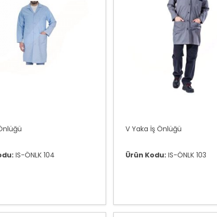
 Önlüğü
V Yaka İş Önlüğü
odu:
IS-ÖNLK 104
Ürün Kodu:
IS-ÖNLK 103