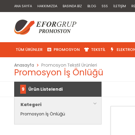
ANA SAYFA
HAKKIMIZDA
BASINDA BIZ
BLOG
SSS
İLETIŞIM
R
TÜM ÜRÜNLER
PROMOSYON
TEKSTIL
ELEKTRON
Anasayfa
Promosyon Tekstil Ürünleri
Promosyon İş Önlüğü
9
Ürün Listelendi
Kategori
Promosyon İş Önlüğü