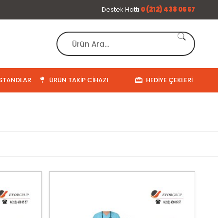
Destek Hattı
0 (212) 438 05 57
STANDLAR
ÜRÜN TAKIP CIHAZI
HEDIYE ÇEKLERI