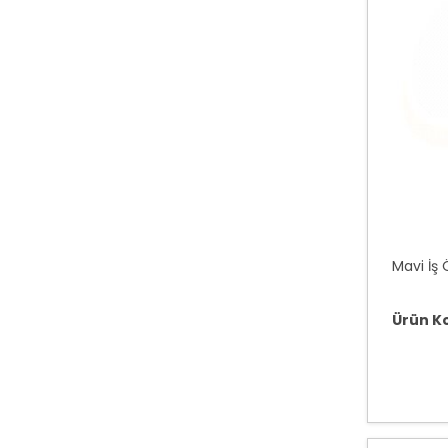
Mavi İş
Ürün K