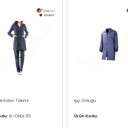
antolon Takımı
İşçi Önlüğü
odu:
IS-ÖNLK 101
Ürün Kodu: