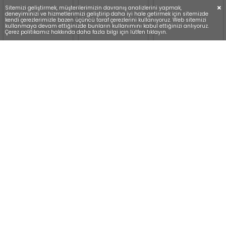
Sitemizi geliştirmek, müşterilerimizin davranış analizlerini yapmak,
deneyiminizi ve hizmetlerimizi geliştirip daha iyi hale getirmek için sitemizde
kendi çerezlerimizle bazen üçüncü taraf çerezlerini kullanıyoruz. Web sitemizi
kullanmaya devam ettiğinizde bunların kullanımını kabul ettiğinizi anlıyoruz.
Çerez politikamız hakkında daha fazla bilgi için lütfen tıklayın.