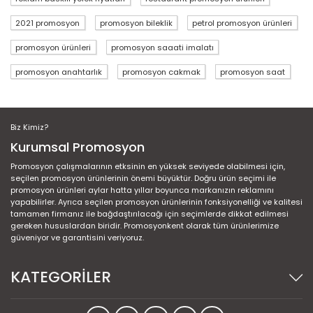
2021 promosyon
promosyon bileklik
petrol promosyon ürünleri
promosyon ürünleri
promosyon saaati imalatı
promosyon anahtarlık
promosyon cakmak
promosyon saat
Biz Kimiz?
Kurumsal Promosyon
Promosyon çalışmalarının etksinin en yüksek seviyede olabilmesi için,
seçilen promosyon ürünlerinin önemi büyüktür. Doğru ürün seçimi ile
promosyon ürünleri aylar hatta yıllar boyunca markanızın reklamını
yapabilirler. Ayrıca seçilen promosyon ürünlerinin fonksiyonelliği ve kalitesi
tamamen firmanız ile bağdaştırılacağı için seçimlerde dikkat edilmesi
gereken hususlardan biridir. Promosyonkent olarak tüm ürünlerimize
güveniyor ve garantisini veriyoruz.
KATEGORİLER