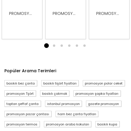
PROMOSY...
PROMOSY...
PROMOSY...
1
2
3
4
5
6
Popüler Arama Terimleri
baskılı bez çanta
baskılı tişört fiyatları
promosyon polar ceket
promosyon Tşört
baskılı çakmak
promosyon şapka fiyatları
toptan şeffaf çanta
istanbul promosyon
gazete promosyon
promosyon pazar çantası
ham bez çanta fiyatları
promosyon termos
promosyon araba kokuları
baskılı kupa