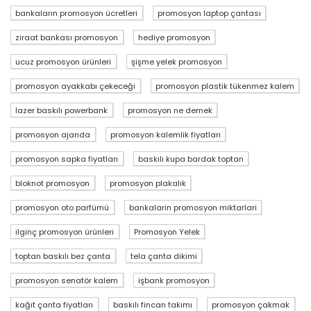
bankaların promosyon ücretleri
promosyon laptop çantası
ziraat bankası promosyon
hediye promosyon
ucuz promosyon ürünleri
şişme yelek promosyon
promosyon ayakkabı çekeceği
promosyon plastik tükenmez kalem
lazer baskılı powerbank
promosyon ne demek
promosyon ajanda
promosyon kalemlik fiyatları
promosyon sapka fiyatları
baskılı kupa bardak toptan
bloknot promosyon
promosyon plakalık
promosyon oto parfümü
bankalarin promosyon miktarlari
ilginç promosyon ürünleri
Promosyon Yelek
toptan baskılı bez çanta
tela çanta dikimi
promosyon senatör kalem
işbank promosyon
kağıt çanta fiyatları
baskılı fincan takımı
promosyon çakmak