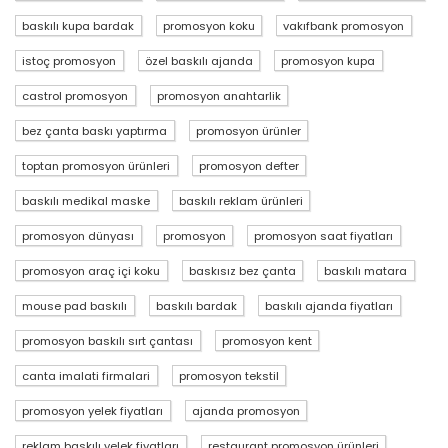
baskılı kupa bardak
promosyon koku
vakıfbank promosyon
istoç promosyon
özel baskılı ajanda
promosyon kupa
castrol promosyon
promosyon anahtarlik
bez çanta baskı yaptırma
promosyon ürünler
toptan promosyon ürünleri
promosyon defter
baskılı medikal maske
baskılı reklam ürünleri
promosyon dünyası
promosyon
promosyon saat fiyatları
promosyon araç içi koku
baskısız bez çanta
baskılı matara
mouse pad baskılı
baskılı bardak
baskılı ajanda fiyatları
promosyon baskılı sırt çantası
promosyon kent
canta imalati firmalari
promosyon tekstil
promosyon yelek fiyatları
ajanda promosyon
reklam baskılı yelek fiyatları
restaurant promosyon ürünleri