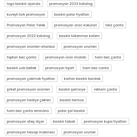
logo baskılı ajanda
promosyon 2023 katalog
kuveyt türk promosyon
baskılı polar fiyatları
Promosyon Polar Yelek
promosyon arac kokulari
tela çanta
promosyon 2022 katalog
baskılı tükenmez kalem
promosyon ürünleri istanbul
promosyon urunleri
toptan bez çanta
promosyon ürün imalatı
ham bez çanta
baskılı usb bellek
promosyon tişört
ham bez canta
promosyon çakmak fiyatları
karton baskılı bardak
şirket promosyon ürünleri
baskılı şemsiye
reklam çanta
promosyon hediye çekleri
baskılı termos
ham bez çanta eminönü
polar şal baskılı
promosyon ateş ölçer
baskılı tabak
promosyon kupa fiyatları
promosyon hesap makinesi
promosyon urunler