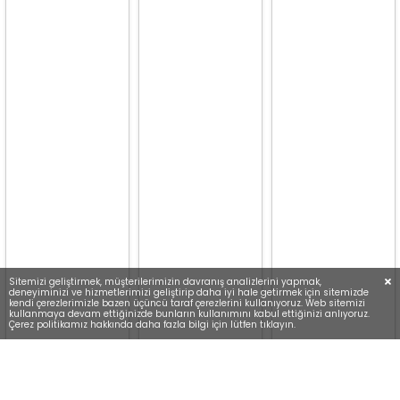
Sitemizi geliştirmek, müşterilerimizin davranış analizlerini yapmak,
deneyiminizi ve hizmetlerimizi geliştirip daha iyi hale getirmek için sitemizde
kendi çerezlerimizle bazen üçüncü taraf çerezlerini kullanıyoruz. Web sitemizi
kullanmaya devam ettiğinizde bunların kullanımını kabul ettiğinizi anlıyoruz.
Çerez politikamız hakkında daha fazla bilgi için lütfen tıklayın.