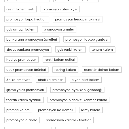
resim kalemi seti
promosyon ateş ölçer
promosyon kupa fiyatları
promosyon hesap makinesi
çok amaçlı kalem
promosyon urunler
bankaların promosyon ücretleri
promosyon laptop çantası
ziraat bankası promosyon
çok renkli kalem
tohum kalem
hediye promosyon
renkli kalem setleri
ucuz promosyon ürünleri
rotring kalem
senatör dolma kalem
3d kalem fiyat
simli kalem seti
siyah pilot kalem
şişme yelek promosyon
promosyon ayakkabı çekeceği
toptan kalem fiyatları
promosyon plastik tükenmez kalem
premec kalem
promosyon ne demek
lamy kalem
promosyon ajanda
promosyon kalemlik fiyatları