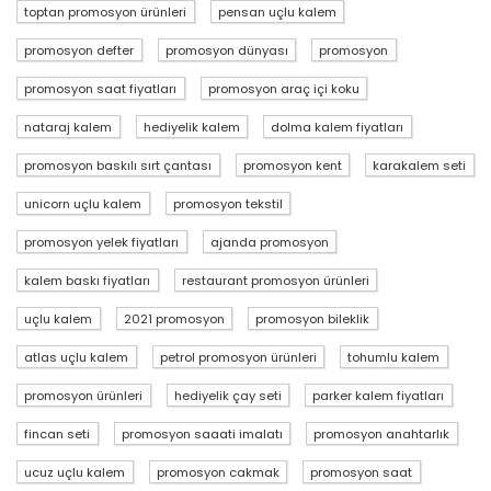
toptan promosyon ürünleri
pensan uçlu kalem
promosyon defter
promosyon dünyası
promosyon
promosyon saat fiyatları
promosyon araç içi koku
nataraj kalem
hediyelik kalem
dolma kalem fiyatları
promosyon baskılı sırt çantası
promosyon kent
karakalem seti
unicorn uçlu kalem
promosyon tekstil
promosyon yelek fiyatları
ajanda promosyon
kalem baskı fiyatları
restaurant promosyon ürünleri
uçlu kalem
2021 promosyon
promosyon bileklik
atlas uçlu kalem
petrol promosyon ürünleri
tohumlu kalem
promosyon ürünleri
hediyelik çay seti
parker kalem fiyatları
fincan seti
promosyon saaati imalatı
promosyon anahtarlık
ucuz uçlu kalem
promosyon cakmak
promosyon saat