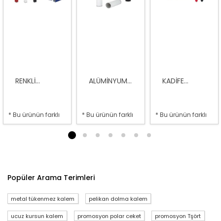
RENKLI...
ALÜMINYUM...
KADIFE...
* Bu ürünün farklı
* Bu ürünün farklı
* Bu ürünün farklı
seçenekleri var
seçenekleri var
seçenekleri var
1
2
3
4
5
6
7
Popüler Arama Terimleri
metal tükenmez kalem
pelikan dolma kalem
ucuz kursun kalem
promosyon polar ceket
promosyon Tşört