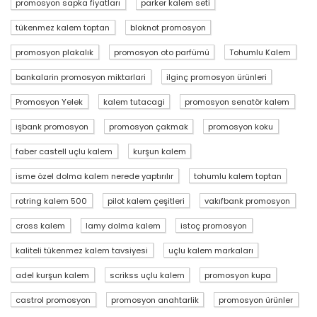
promosyon sapka fiyatları
parker kalem seti
tükenmez kalem toptan
bloknot promosyon
promosyon plakalık
promosyon oto parfümü
Tohumlu Kalem
bankalarin promosyon miktarlari
ilginç promosyon ürünleri
Promosyon Yelek
kalem tutacagi
promosyon senatör kalem
işbank promosyon
promosyon çakmak
promosyon koku
faber castell uçlu kalem
kurşun kalem
isme özel dolma kalem nerede yaptırılır
tohumlu kalem toptan
rotring kalem 500
pilot kalem çeşitleri
vakıfbank promosyon
cross kalem
lamy dolma kalem
istoç promosyon
kaliteli tükenmez kalem tavsiyesi
uçlu kalem markaları
adel kurşun kalem
scrikss uçlu kalem
promosyon kupa
castrol promosyon
promosyon anahtarlik
promosyon ürünler