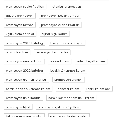
promosyon şapka fiyatları
istanbul promosyon
gazete promosyon
promosyon pazar çantası
promosyon termos
promosyon araba kokuları
uçlu kalem satın al
orjinal uçlu kalem
promosyon 2023 katalog
kuveyt türk promosyon
basmalı kalem
Promosyon Polar Yelek
promosyon arac kokulari
parker kalem
kalem keçeli kalem
promosyon 2022 katalog
baskılı tükenmez kalem
promosyon ürünleri istanbul
promosyon urunleri
caran dache tükenmez kalem
senatör kalem
renkli kalem seti
promosyon ürün imalatı
hem tükenmez hem uçlu kalem
promosyon tişört
promosyon çakmak fiyatları
şirket promosyon ürünleri
promosyon hediye çekleri