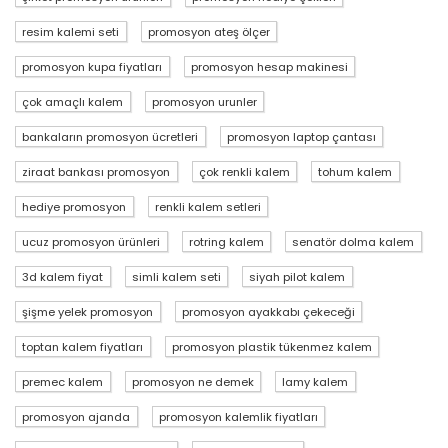
resim kalemi seti
promosyon ateş ölçer
promosyon kupa fiyatları
promosyon hesap makinesi
çok amaçlı kalem
promosyon urunler
bankaların promosyon ücretleri
promosyon laptop çantası
ziraat bankası promosyon
çok renkli kalem
tohum kalem
hediye promosyon
renkli kalem setleri
ucuz promosyon ürünleri
rotring kalem
senatör dolma kalem
3d kalem fiyat
simli kalem seti
siyah pilot kalem
şişme yelek promosyon
promosyon ayakkabı çekeceği
toptan kalem fiyatları
promosyon plastik tükenmez kalem
premec kalem
promosyon ne demek
lamy kalem
promosyon ajanda
promosyon kalemlik fiyatları