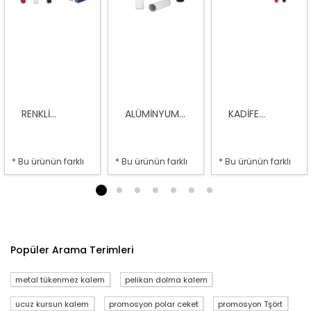
RENKLI...
ALÜMINYUM...
KADIFE...
* Bu ürünün farklı
* Bu ürünün farklı
* Bu ürünün farklı
seçenekleri var
seçenekleri var
seçenekleri var
1
2
3
4
5
6
7
Popüler Arama Terimleri
metal tükenmez kalem
pelikan dolma kalem
ucuz kursun kalem
promosyon polar ceket
promosyon Tşört