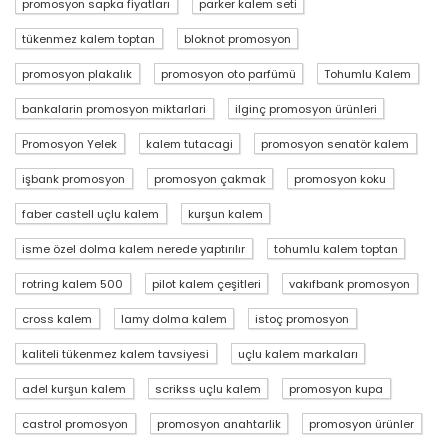
promosyon sapka fiyatları
parker kalem seti
tükenmez kalem toptan
bloknot promosyon
promosyon plakalık
promosyon oto parfümü
Tohumlu Kalem
bankalarin promosyon miktarlari
ilginç promosyon ürünleri
Promosyon Yelek
kalem tutacagi
promosyon senatör kalem
işbank promosyon
promosyon çakmak
promosyon koku
faber castell uçlu kalem
kurşun kalem
isme özel dolma kalem nerede yaptırılır
tohumlu kalem toptan
rotring kalem 500
pilot kalem çeşitleri
vakıfbank promosyon
cross kalem
lamy dolma kalem
istoç promosyon
kaliteli tükenmez kalem tavsiyesi
uçlu kalem markaları
adel kurşun kalem
scrikss uçlu kalem
promosyon kupa
castrol promosyon
promosyon anahtarlik
promosyon ürünler