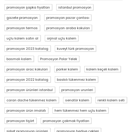
promosyon şapka fiyatları
istanbul promosyon
gazete promosyon
promosyon pazar çantası
promosyon termos
promosyon araba kokuları
uçlu kalem satın al
orjinal uçlu kalem
promosyon 2023 katalog
kuveyt türk promosyon
basmalı kalem
Promosyon Polar Yelek
promosyon arac kokulari
parker kalem
kalem keçeli kalem
promosyon 2022 katalog
baskılı tükenmez kalem
promosyon ürünleri istanbul
promosyon urunleri
caran dache tükenmez kalem
senatör kalem
renkli kalem seti
promosyon ürün imalatı
hem tükenmez hem uçlu kalem
promosyon tişört
promosyon çakmak fiyatları
şirket promosyon ürünleri
promosyon hediye çekleri