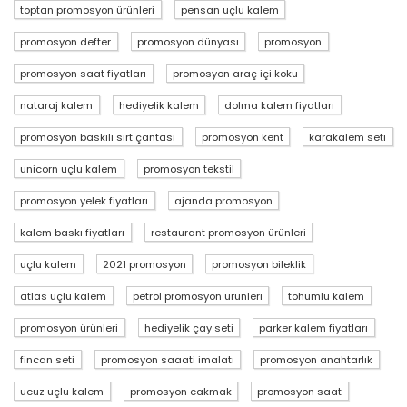
toptan promosyon ürünleri
pensan uçlu kalem
promosyon defter
promosyon dünyası
promosyon
promosyon saat fiyatları
promosyon araç içi koku
nataraj kalem
hediyelik kalem
dolma kalem fiyatları
promosyon baskılı sırt çantası
promosyon kent
karakalem seti
unicorn uçlu kalem
promosyon tekstil
promosyon yelek fiyatları
ajanda promosyon
kalem baskı fiyatları
restaurant promosyon ürünleri
uçlu kalem
2021 promosyon
promosyon bileklik
atlas uçlu kalem
petrol promosyon ürünleri
tohumlu kalem
promosyon ürünleri
hediyelik çay seti
parker kalem fiyatları
fincan seti
promosyon saaati imalatı
promosyon anahtarlık
ucuz uçlu kalem
promosyon cakmak
promosyon saat