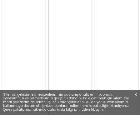
Sitemizi geliştirmek, müşterilerimizin davranış analizlerini yapmak,
deneyiminizi ve hizmetlerimizi geliştirip daha iyi hale getirmek için sitemizde
kendi çerezlerimizle bazen üçüncü taraf çerezlerini kullanıyoruz. Web sitemizi
kullanmaya devam ettiğinizde bunların kullanımını kabul ettiğinizi anlıyoruz.
Çerez politikamız hakkında daha fazla bilgi için lütfen tıklayın.