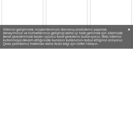
Sitemizi geliştirmek, müşterilerimizin davranış analizlerini yapmak,
deneyiminizi ve hizmetlerimizi geliştirip daha iyi hale getirmek için sitemizde
kendi çerezlerimizle bazen üçüncü taraf çerezlerini kullanıyoruz. Web sitemizi
kullanmaya devam ettiğinizde bunların kullanımını kabul ettiğinizi anlıyoruz.
Çerez politikamız hakkında daha fazla bilgi için lütfen tıklayın.