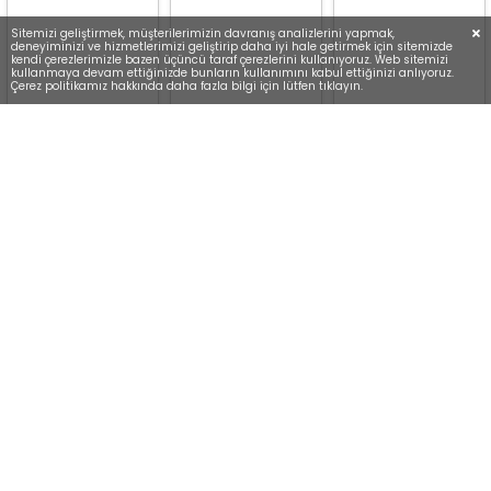
Sitemizi geliştirmek, müşterilerimizin davranış analizlerini yapmak,
deneyiminizi ve hizmetlerimizi geliştirip daha iyi hale getirmek için sitemizde
kendi çerezlerimizle bazen üçüncü taraf çerezlerini kullanıyoruz. Web sitemizi
kullanmaya devam ettiğinizde bunların kullanımını kabul ettiğinizi anlıyoruz.
Çerez politikamız hakkında daha fazla bilgi için lütfen tıklayın.