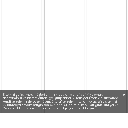
Sitemizi geliştirmek, müşterilerimizin davranış analizlerini yapmak,
deneyiminizi ve hizmetlerimizi geliştirip daha iyi hale getirmek için sitemizde
kendi çerezlerimizle bazen üçüncü taraf çerezlerini kullanıyoruz. Web sitemizi
kullanmaya devam ettiğinizde bunların kullanımını kabul ettiğinizi anlıyoruz.
Çerez politikamız hakkında daha fazla bilgi için lütfen tıklayın.