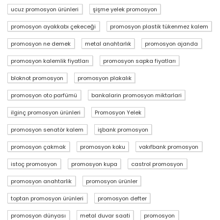
ucuz promosyon ürünleri
şişme yelek promosyon
promosyon ayakkabı çekeceği
promosyon plastik tükenmez kalem
promosyon ne demek
metal anahtarlık
promosyon ajanda
promosyon kalemlik fiyatları
promosyon sapka fiyatları
bloknot promosyon
promosyon plakalık
promosyon oto parfümü
bankalarin promosyon miktarlari
ilginç promosyon ürünleri
Promosyon Yelek
promosyon senatör kalem
işbank promosyon
promosyon çakmak
promosyon koku
vakıfbank promosyon
istoç promosyon
promosyon kupa
castrol promosyon
promosyon anahtarlik
promosyon ürünler
toptan promosyon ürünleri
promosyon defter
promosyon dünyası
metal duvar saati
promosyon