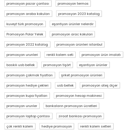
promosyon pazar çantası
promosyon termos
promosyon araba kokuları
promosyon 2023 katalog
kuveyt türk promosyon
eşantiyon ürünler nelerdir
Promosyon Polar Yelek
promosyon arac kokulari
promosyon 2022 katalog
promosyon ürünleri istanbul
promosyon urunleri
renkli kalem seti
promosyon ürün imalatı
baskılı usb bellek
promosyon tişört
eşantiyon ürünler
promosyon çakmak fiyatları
şirket promosyon ürünleri
promosyon hediye çekleri
usb bellek
promosyon ateş ölçer
promosyon kupa fiyatları
promosyon hesap makinesi
promosyon urunler
bankaların promosyon ücretleri
promosyon laptop çantası
ziraat bankası promosyon
çok renkli kalem
hediye promosyon
renkli kalem setleri