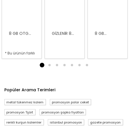
8 GB OTG...
GIZLENIR 8...
8 GB...
* Bu ürünün farklı
seçenekleri var
1
2
3
4
5
6
7
Popüler Arama Terimleri
metal tükenmez kalem
promosyon polar ceket
promosyon Tşört
promosyon şapka fiyatları
renkli kurşun kalemler
istanbul promosyon
gazete promosyon