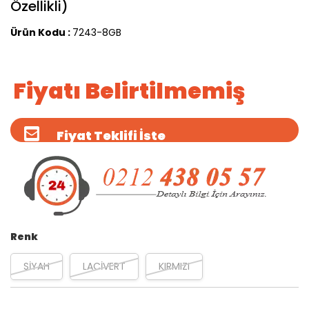
Özellikli)
Ürün Kodu :
7243-8GB
Fiyatı Belirtilmemiş
Fiyat Teklifi İste
Renk
SİYAH
LACİVERT
KIRMIZI