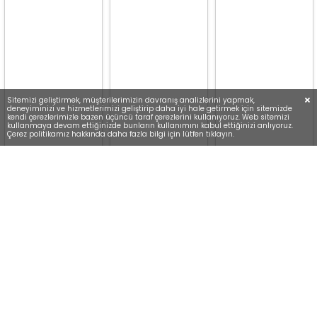
Sitemizi geliştirmek, müşterilerimizin davranış analizlerini yapmak,
deneyiminizi ve hizmetlerimizi geliştirip daha iyi hale getirmek için sitemizde
kendi çerezlerimizle bazen üçüncü taraf çerezlerini kullanıyoruz. Web sitemizi
kullanmaya devam ettiğinizde bunların kullanımını kabul ettiğinizi anlıyoruz.
Çerez politikamız hakkında daha fazla bilgi için lütfen tıklayın.