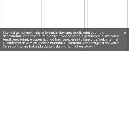
Sitemizi geliştirmek, müşterilerimizin davranış analizlerini yapmak,
deneyiminizi ve hizmetlerimizi geliştirip daha iyi hale getirmek için sitemizde
kendi çerezlerimizle bazen üçüncü taraf çerezlerini kullanıyoruz. Web sitemizi
kullanmaya devam ettiğinizde bunların kullanımını kabul ettiğinizi anlıyoruz.
Çerez politikamız hakkında daha fazla bilgi için lütfen tıklayın.