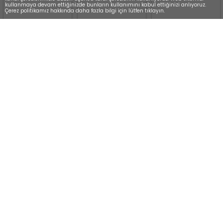
kullanmaya devam ettiğinizde bunların kullanımını kabul ettiğinizi anlıyoruz.
Çerez politikamız hakkında daha fazla bilgi için lütfen tıklayın.