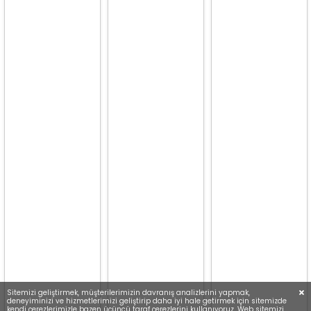
Sitemizi geliştirmek, müşterilerimizin davranış analizlerini yapmak,
deneyiminizi ve hizmetlerimizi geliştirip daha iyi hale getirmek için sitemizde
kendi çerezlerimizle bazen üçüncü taraf çerezlerini kullanıyoruz. Web sitemizi