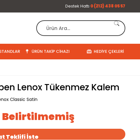
Destek Hattı
0 (212) 438 05 57
STANDLAR
ÜRÜN TAKIP CIHAZI
HEDIYE ÇEKLERI
en Lenox Tükenmez Kalem
enox Classic Satin
ı Belirtilmemiş
t Teklifi İste