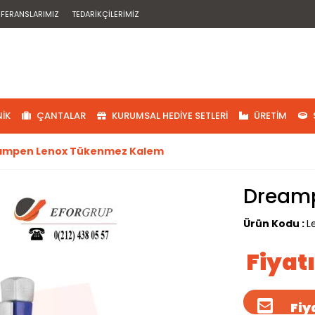
EFERANSLARIMIZ
TEDARIKÇILERIMIZ
IK
ÇANTALAR
KURUMSAL HEDIYE SETLERI
ÜRETIM
ampen Lenox Tükenmez Kalem
Dreamp
Ürün Kodu :
L
Fiyat
Fiya