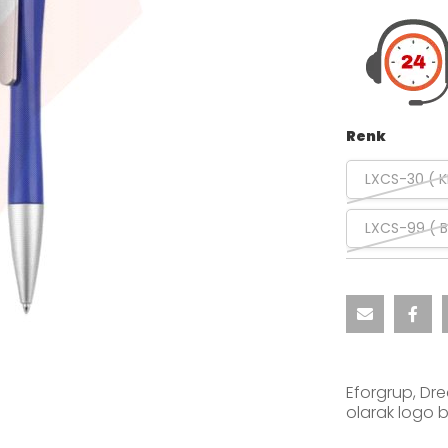
Renk
LXCS-30 ( KI
LXCS-99 ( B
Eforgrup, Dr
olarak logo b