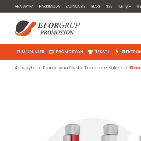
ANA SAYFA
HAKKIMIZDA
BASINDA BIZ
BLOG
SSS
İLETIŞIM
R
TÜM ÜRÜNLER
PROMOSYON
TEKSTIL
ELEKTRON
Anasayfa
Promosyon Plastik Tükenmez Kalem
Dre