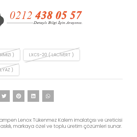
RMIZI )
LXCS-20 ( LACİVERT )
EYAZ )
eampen Lenox Tükenmez Kalem imalatçısı ve üreticisi
askılı, markaya özel ve toplu üretim çözümleri sunar.