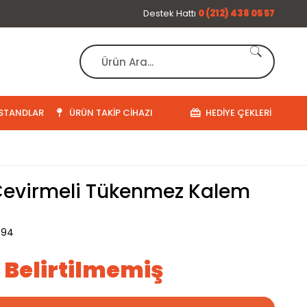
Destek Hattı
0 (212) 438 05 57
STANDLAR
ÜRÜN TAKIP CIHAZI
HEDIYE ÇEKLERI
Çevirmeli Tükenmez Kalem
094
ı Belirtilmemiş