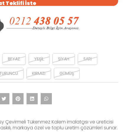
t Teklifi İste
BEYAZ
YEŞİL
SİYAH
SARI
TURUNCU
KIRMIZI
GÜMÜŞ
sy Çevirmeli Tükenmez Kalem imalatçısı ve üreticisi
askılı, markaya özel ve toplu üretim çözümleri sunar.