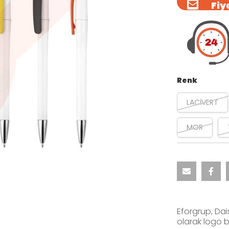
Fiya
Renk
LACİVERT
MOR
Eforgrup, Dai
olarak logo b