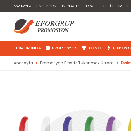
ANA SAYFA
HAKKIMIZDA
BASINDA BIZ
BLOG
SSS
İLETIŞIM
R
TÜM ÜRÜNLER
PROMOSYON
TEKSTIL
ELEKTRON
Anasayfa
Promosyon Plastik Tükenmez Kalem
Dais