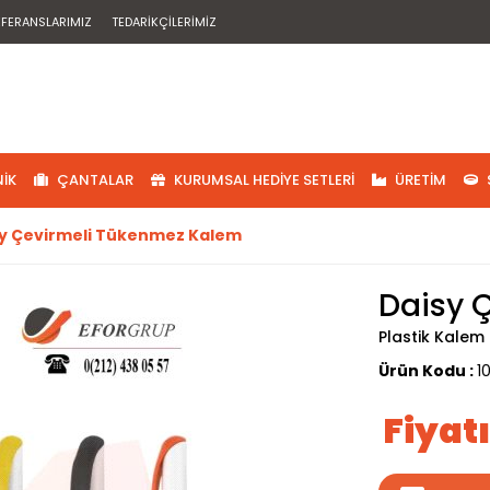
EFERANSLARIMIZ
TEDARIKÇILERIMIZ
IK
ÇANTALAR
KURUMSAL HEDIYE SETLERI
ÜRETIM
y Çevirmeli Tükenmez Kalem
Daisy 
Plastik Kalem
Ürün Kodu :
1
Fiyat