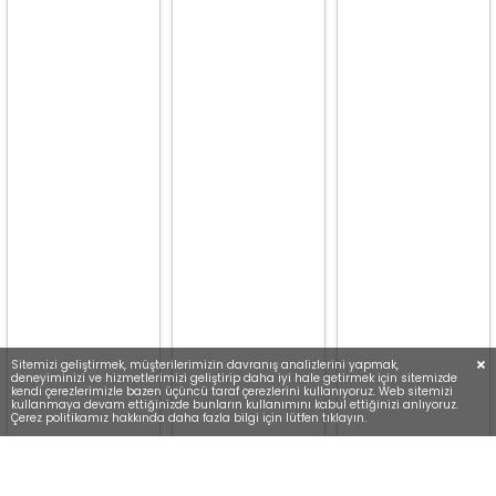
Sitemizi geliştirmek, müşterilerimizin davranış analizlerini yapmak,
deneyiminizi ve hizmetlerimizi geliştirip daha iyi hale getirmek için sitemizde
kendi çerezlerimizle bazen üçüncü taraf çerezlerini kullanıyoruz. Web sitemizi
kullanmaya devam ettiğinizde bunların kullanımını kabul ettiğinizi anlıyoruz.
Çerez politikamız hakkında daha fazla bilgi için lütfen tıklayın.