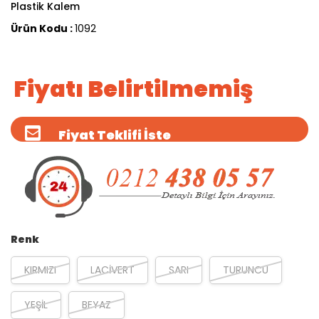
Plastik Kalem
Ürün Kodu :
1092
Fiyatı Belirtilmemiş
Fiyat Teklifi İste
Renk
KIRMIZI
LACİVERT
SARI
TURUNCU
YEŞİL
BEYAZ