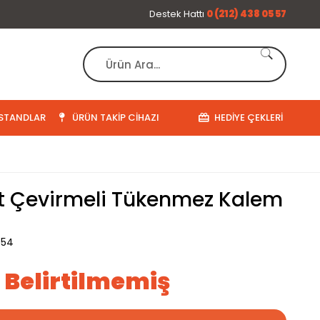
Destek Hattı
0 (212) 438 05 57
STANDLAR
ÜRÜN TAKIP CIHAZI
HEDIYE ÇEKLERI
t Çevirmeli Tükenmez Kalem
054
ı Belirtilmemiş