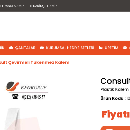
EFERANSLARIMIZ
TEDARIKÇILERIMIZ
IK
ÇANTALAR
KURUMSAL HEDIYE SETLERI
ÜRETIM
ult Çevirmeli Tükenmez Kalem
Consul
Plastik Kalem
Ürün Kodu :
1
Fiyat