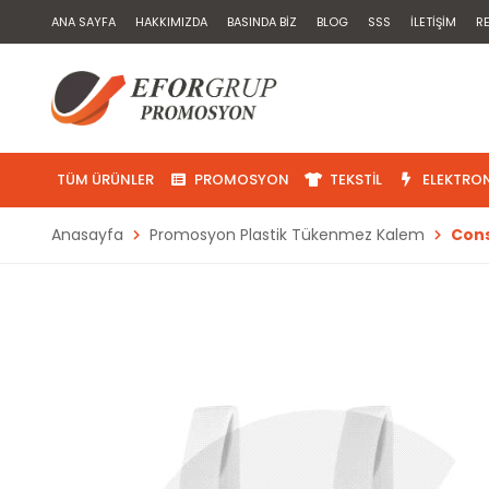
ANA SAYFA
HAKKIMIZDA
BASINDA BIZ
BLOG
SSS
İLETIŞIM
R
TÜM ÜRÜNLER
PROMOSYON
TEKSTIL
ELEKTRON
Anasayfa
Promosyon Plastik Tükenmez Kalem
Cons