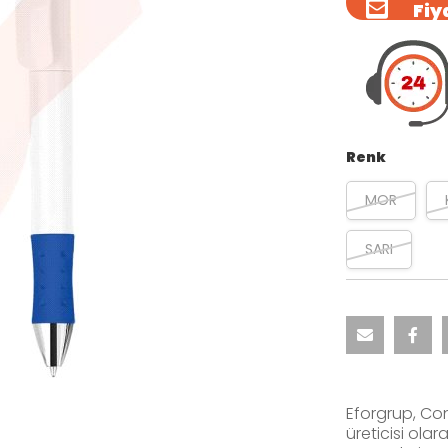
Fiya
Renk
MOR
SARI
Eforgrup, Co
üreticisi ola