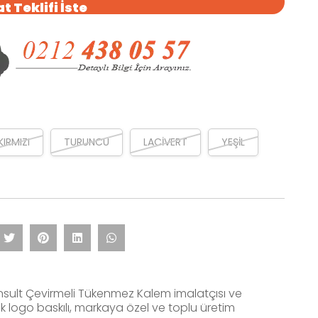
t Teklifi İste
KIRMIZI
TURUNCU
LACİVERT
YEŞİL
nsult Çevirmeli Tükenmez Kalem imalatçısı ve
rak logo baskılı, markaya özel ve toplu üretim