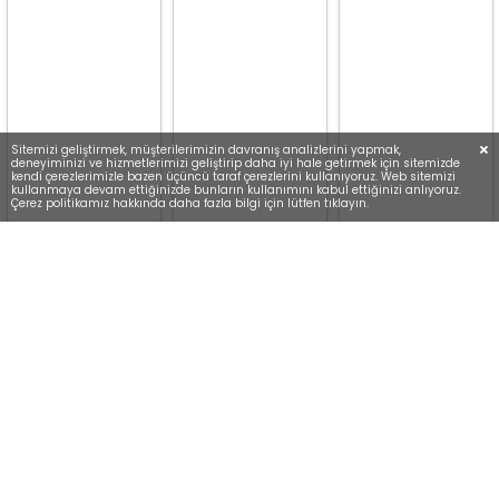
Sitemizi geliştirmek, müşterilerimizin davranış analizlerini yapmak,
deneyiminizi ve hizmetlerimizi geliştirip daha iyi hale getirmek için sitemizde
kendi çerezlerimizle bazen üçüncü taraf çerezlerini kullanıyoruz. Web sitemizi
kullanmaya devam ettiğinizde bunların kullanımını kabul ettiğinizi anlıyoruz.
Çerez politikamız hakkında daha fazla bilgi için lütfen tıklayın.