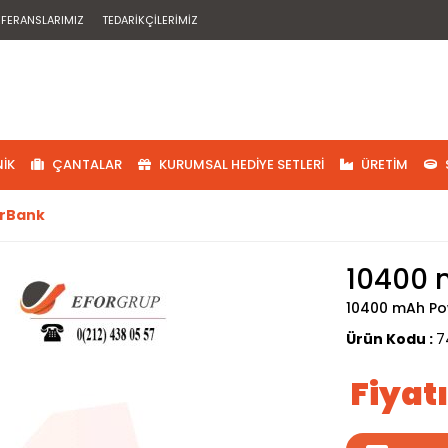
EFERANSLARIMIZ
TEDARIKÇILERIMIZ
IK
ÇANTALAR
KURUMSAL HEDIYE SETLERI
ÜRETIM
rBank
10400 
10400 mAh P
Ürün Kodu :
7
Fiyat