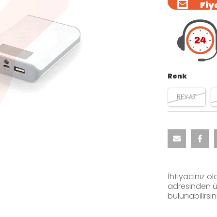
Fiya
Renk
BEYAZ
İhtiyacınız ol
adresinden ür
bulunabilirsini