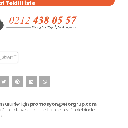
t Teklifi İste
SİYAH
an ürünler için
promosyon@eforgrup.com
ün kodu ve adedi ile birlikte teklif talebinde
z.