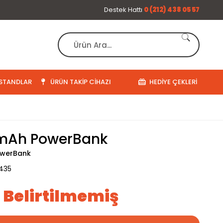
Destek Hattı
0 (212) 438 05 57
STANDLAR
ÜRÜN TAKIP CIHAZI
HEDIYE ÇEKLERI
mAh PowerBank
owerBank
435
ı Belirtilmemiş