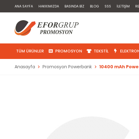
ANA SAYFA
HAKKIMIZDA
BASINDA BIZ
BLOG
SSS
İLETIŞIM
R
TÜM ÜRÜNLER
PROMOSYON
TEKSTIL
ELEKTRON
Anasayfa
Promosyon Powerbank
10400 mAh Powe