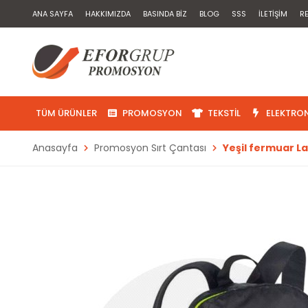
ANA SAYFA
HAKKIMIZDA
BASINDA BIZ
BLOG
SSS
İLETIŞIM
R
TÜM ÜRÜNLER
PROMOSYON
TEKSTIL
ELEKTRON
Anasayfa
Promosyon Sırt Çantası
Yeşil fermuar L