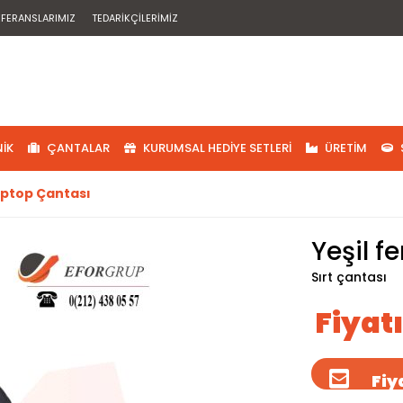
EFERANSLARIMIZ
TEDARIKÇILERIMIZ
IK
ÇANTALAR
KURUMSAL HEDIYE SETLERI
ÜRETIM
aptop Çantası
Yeşil 
Sırt çantası
Fiyat
Fiya