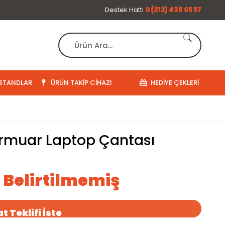
Destek Hattı
0 (212) 438 05 57
STANDLAR
ÜRÜN TAKIP CIHAZI
HEDIYE ÇEKLERI
fermuar Laptop Çantası
ı Belirtilmemiş
t Teklifi İste