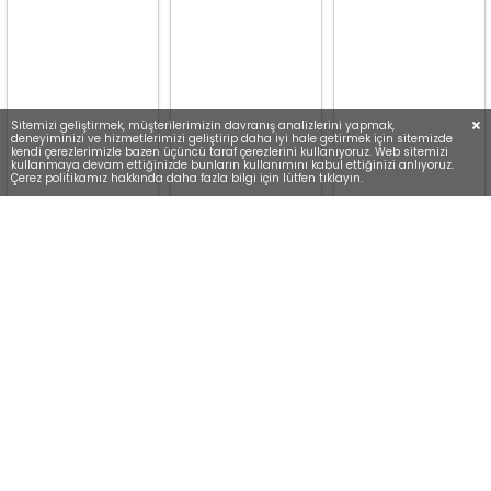
Sitemizi geliştirmek, müşterilerimizin davranış analizlerini yapmak,
deneyiminizi ve hizmetlerimizi geliştirip daha iyi hale getirmek için sitemizde
kendi çerezlerimizle bazen üçüncü taraf çerezlerini kullanıyoruz. Web sitemizi
kullanmaya devam ettiğinizde bunların kullanımını kabul ettiğinizi anlıyoruz.
Çerez politikamız hakkında daha fazla bilgi için lütfen tıklayın.