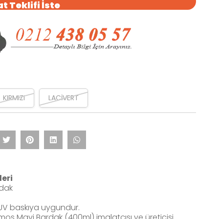
t Teklifi İste
KIRMIZI
LACİVERT
leri
rdak
 UV baskıya uygundur.
mos Mavi Bardak (400ml) imalatçısı ve üreticisi