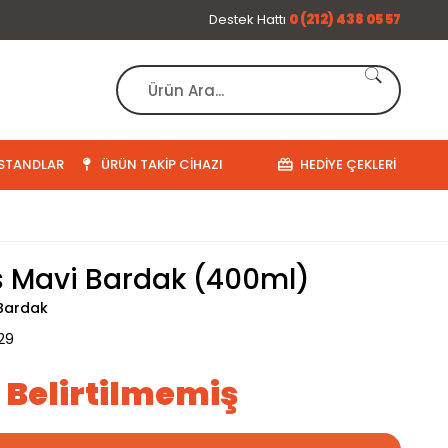
Destek Hattı
0 (212) 438 05 57
STANDLAR
ÜRÜN TAKIP CIHAZI
HEDIYE ÇEKLERI
 Mavi Bardak (400ml)
Bardak
29
ı Belirtilmemiş