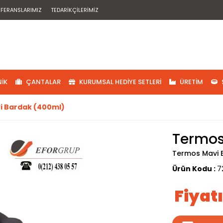
EFERANSLARIMIZ
TEDARIKÇILERIMIZ
IK
ÇANTALAR
KURUMSAL HEDIYE SETLERI
ÜRETIM
i Bardak (400ml)
Termos
Termos Mavi 
Ürün Kodu :
7
Fiyat