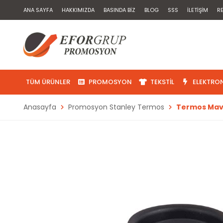
ANA SAYFA
HAKKIMIZDA
BASINDA BIZ
BLOG
SSS
İLETIŞIM
R
TÜM ÜRÜNLER
PROMOSYON
TEKSTIL
ELEKTRON
Anasayfa
Promosyon Stanley Termos
Termos Mav