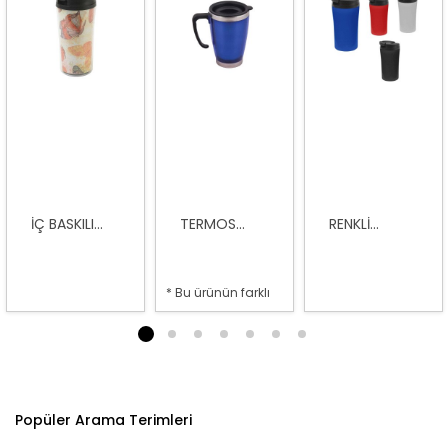
İÇ BASKILI...
TERMOS...
RENKLI...
* Bu ürünün farklı
seçenekleri var
1
2
3
4
5
6
7
Popüler Arama Terimleri