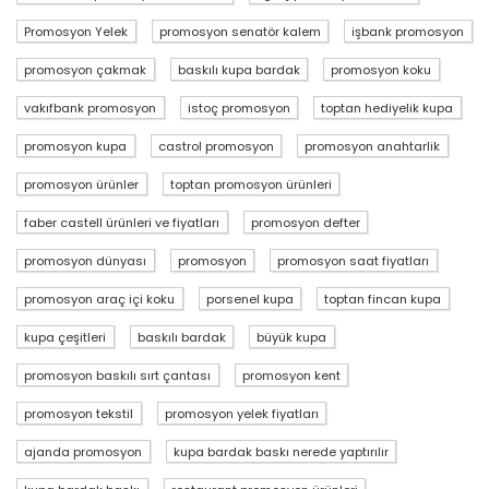
Promosyon Yelek
promosyon senatör kalem
işbank promosyon
promosyon çakmak
baskılı kupa bardak
promosyon koku
vakıfbank promosyon
istoç promosyon
toptan hediyelik kupa
promosyon kupa
castrol promosyon
promosyon anahtarlik
promosyon ürünler
toptan promosyon ürünleri
faber castell ürünleri ve fiyatları
promosyon defter
promosyon dünyası
promosyon
promosyon saat fiyatları
promosyon araç içi koku
porsenel kupa
toptan fincan kupa
kupa çeşitleri
baskılı bardak
büyük kupa
promosyon baskılı sırt çantası
promosyon kent
promosyon tekstil
promosyon yelek fiyatları
ajanda promosyon
kupa bardak baskı nerede yaptırılır