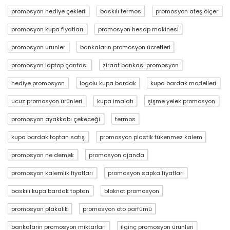
promosyon hediye çekleri
baskılı termos
promosyon ateş ölçer
promosyon kupa fiyatları
promosyon hesap makinesi
promosyon urunler
bankaların promosyon ücretleri
promosyon laptop çantası
ziraat bankası promosyon
hediye promosyon
logolu kupa bardak
kupa bardak modelleri
ucuz promosyon ürünleri
kupa imalatı
şişme yelek promosyon
promosyon ayakkabı çekeceği
termos
kupa bardak toptan satış
promosyon plastik tükenmez kalem
promosyon ne demek
promosyon ajanda
promosyon kalemlik fiyatları
promosyon sapka fiyatları
baskılı kupa bardak toptan
bloknot promosyon
promosyon plakalık
promosyon oto parfümü
bankalarin promosyon miktarlari
ilginç promosyon ürünleri