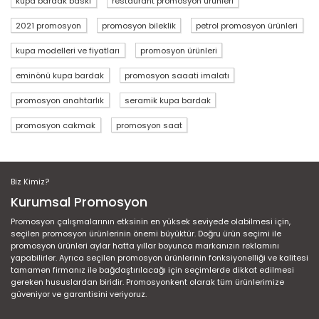
kupa bardak baskı
restaurant promosyon ürünleri
2021 promosyon
promosyon bileklik
petrol promosyon ürünleri
kupa modelleri ve fiyatları
promosyon ürünleri
eminönü kupa bardak
promosyon saaati imalatı
promosyon anahtarlık
seramik kupa bardak
promosyon cakmak
promosyon saat
Biz Kimiz?
Kurumsal Promosyon
Promosyon çalışmalarının etksinin en yüksek seviyede olabilmesi için,
seçilen promosyon ürünlerinin önemi büyüktür. Doğru ürün seçimi ile
promosyon ürünleri aylar hatta yıllar boyunca markanızın reklamını
yapabilirler. Ayrıca seçilen promosyon ürünlerinin fonksiyonelliği ve kalitesi
tamamen firmanız ile bağdaştırılacağı için seçimlerde dikkat edilmesi
gereken hususlardan biridir. Promosyonkent olarak tüm ürünlerimize
güveniyor ve garantisini veriyoruz.