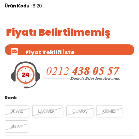
Ürün Kodu :
8120
Fiyatı Belirtilmemiş
Fiyat Teklifi İste
Renk
BEYAZ
LACİVERT
GÜMÜŞ
KIRMIZI
SİYAH