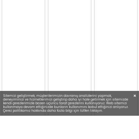
Sitemizi geliştirmek, müşterilerimizin davranış analizlerini yapmak,
deneyiminizi ve hizmetlerimizi geliştirip daha iyi hale getirmek için sitemizde
kendi çerezlerimizle bazen üçüncü taraf çerezlerini kullanıyoruz. Web sitemizi
kullanmaya devam ettiğinizde bunların kullanımını kabul ettiğinizi anlıyoruz.
Çerez politikamız hakkında daha fazla bilgi için lütfen tıklayın.