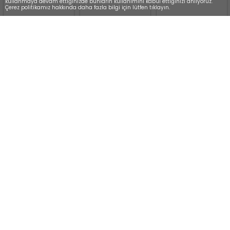
kullanmaya devam ettiğinizde bunların kullanımını kabul ettiğinizi anlıyoruz.
Çerez politikamız hakkında daha fazla bilgi için lütfen tıklayın.