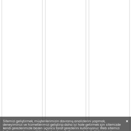
Sitemizi geliştirmek, müşterilerimizin davranış analizlerini yapmak,
deneyiminizi ve hizmetlerimizi geliştirip daha iyi hale getirmek için sitemizde
kendi çerezlerimizle bazen üçüncü taraf çerezlerini kullanıyoruz. Web sitemizi