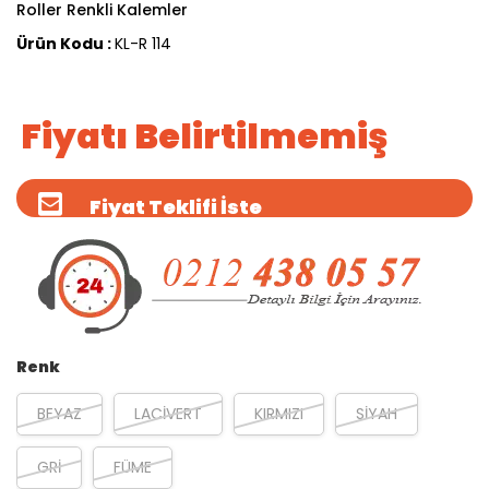
Roller Renkli Kalemler
Ürün Kodu :
KL-R 114
Fiyatı Belirtilmemiş
Fiyat Teklifi İste
Renk
BEYAZ
LACİVERT
KIRMIZI
SİYAH
GRİ
FÜME