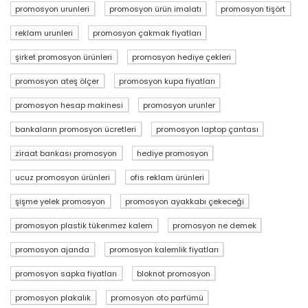
promosyon urunleri
promosyon ürün imalatı
promosyon tişört
reklam urunleri
promosyon çakmak fiyatları
şirket promosyon ürünleri
promosyon hediye çekleri
promosyon ateş ölçer
promosyon kupa fiyatları
promosyon hesap makinesi
promosyon urunler
bankaların promosyon ücretleri
promosyon laptop çantası
ziraat bankası promosyon
hediye promosyon
ucuz promosyon ürünleri
ofis reklam ürünleri
şişme yelek promosyon
promosyon ayakkabı çekeceği
promosyon plastik tükenmez kalem
promosyon ne demek
promosyon ajanda
promosyon kalemlik fiyatları
promosyon sapka fiyatları
bloknot promosyon
promosyon plakalık
promosyon oto parfümü