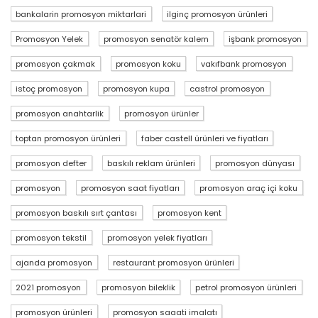
bankalarin promosyon miktarlari
ilginç promosyon ürünleri
Promosyon Yelek
promosyon senatör kalem
işbank promosyon
promosyon çakmak
promosyon koku
vakıfbank promosyon
istoç promosyon
promosyon kupa
castrol promosyon
promosyon anahtarlik
promosyon ürünler
toptan promosyon ürünleri
faber castell ürünleri ve fiyatları
promosyon defter
baskılı reklam ürünleri
promosyon dünyası
promosyon
promosyon saat fiyatları
promosyon araç içi koku
promosyon baskılı sırt çantası
promosyon kent
promosyon tekstil
promosyon yelek fiyatları
ajanda promosyon
restaurant promosyon ürünleri
2021 promosyon
promosyon bileklik
petrol promosyon ürünleri
promosyon ürünleri
promosyon saaati imalatı