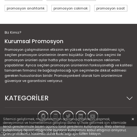
promosyon anahtarlık
promosyon cakmak
promosyon saat
Biz Kimiz?
Kurumsal Promosyon
Promosyon çalışmalarının etksinin en yüksek seviyede olabilmesi için,
seçilen promosyon ürünlerinin önemi büyüktür. Doğru ürün seçimi ile
promosyon ürünleri aylar hatta yıllar boyunca markanızın reklamını
yapabilirler. Ayrıca seçilen promosyon ürünlerinin fonksiyonelliği ve kalitesi
tamamen firmanız ile bağdaştırılacağı için seçimlerde dikkat edilmesi
gereken hususlardan biridir. Promosyonkent olarak tüm ürünlerimize
güveniyor ve garantisini veriyoruz.
KATEGORİLER
Sitemizi geliştirmek, müşterilerimizin davranış analizlerini yapmak,
deneyiminizi ve hizmetlerimizi geliştirip daha iyi hale getirmek için sitemizde
kendi çerezlerimizle bazen üçüncü taraf çerezlerini kullanıyoruz. Web sitemizi
kullanmaya devam ettiğinizde bunların kullanımını kabul ettiğinizi anlıyoruz.
Copyright © 2006 - 2023 - EFORGRUP
Çerez politikamız hakkında daha fazla bilgi için lütfen tıklayın.