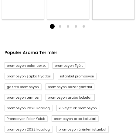
1
2
3
4
5
Popüler Arama Terimleri
promosyon polar ceket
promosyon Tşört
promosyon şapka fiyatları
istanbul promosyon
gazete promosyon
promosyon pazar çantası
promosyon termos
promosyon araba kokuları
promosyon 2023 katalog
kuveyt türk promosyon
Promosyon Polar Yelek
promosyon arac kokulari
promosyon 2022 katalog
promosyon ürünleri istanbul