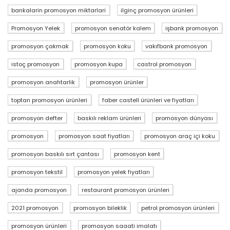
bankalarin promosyon miktarlari
ilginç promosyon ürünleri
Promosyon Yelek
promosyon senatör kalem
işbank promosyon
promosyon çakmak
promosyon koku
vakıfbank promosyon
istoç promosyon
promosyon kupa
castrol promosyon
promosyon anahtarlik
promosyon ürünler
toptan promosyon ürünleri
faber castell ürünleri ve fiyatları
promosyon defter
baskılı reklam ürünleri
promosyon dünyası
promosyon
promosyon saat fiyatları
promosyon araç içi koku
promosyon baskılı sırt çantası
promosyon kent
promosyon tekstil
promosyon yelek fiyatları
ajanda promosyon
restaurant promosyon ürünleri
2021 promosyon
promosyon bileklik
petrol promosyon ürünleri
promosyon ürünleri
promosyon saaati imalatı