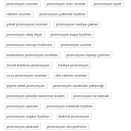
promosyon urunleri
promosyon ürün imalatı
promosyon tişört
reklam urunleri
promosyon çakmak fiyatları
şirket promosyon ürünleri
promosyon hediye çekleri
promosyon ateş ölçer
promosyon kupa fiyatları
promosyon hesap makinesi
promosyon urunler
bankaların promosyon ücretleri
promosyon laptop çantası
ziraat bankası promosyon
hediye promosyon
ucuz promosyon ürünleri
ofis reklam ürünleri
şişme yelek promosyon
promosyon ayakkabı çekeceği
promosyon plastik tükenmez kalem
promosyon ne demek
promosyon ajanda
promosyon kalemlik fiyatları
promosyon sapka fiyatları
bloknot promosyon
promosyon plakalık
promosyon oto parfümü