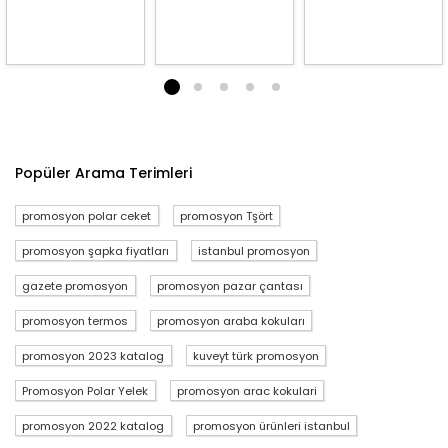
1
2
3
4
5
Popüler Arama Terimleri
promosyon polar ceket
promosyon Tşört
promosyon şapka fiyatları
istanbul promosyon
gazete promosyon
promosyon pazar çantası
promosyon termos
promosyon araba kokuları
promosyon 2023 katalog
kuveyt türk promosyon
Promosyon Polar Yelek
promosyon arac kokulari
promosyon 2022 katalog
promosyon ürünleri istanbul