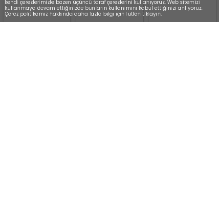
kendi çerezlerimizle bazen üçüncü taraf çerezlerini kullanıyoruz. Web sitemizi
kullanmaya devam ettiğinizde bunların kullanımını kabul ettiğinizi anlıyoruz.
Çerez politikamız hakkında daha fazla bilgi için lütfen tıklayın.