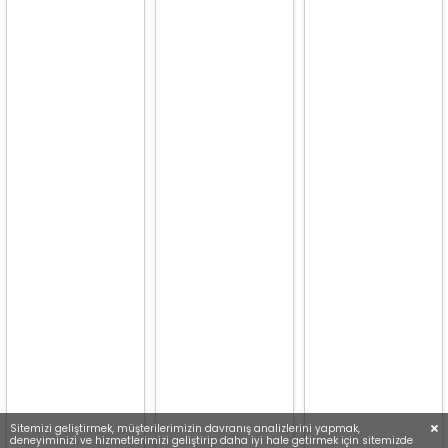
Sitemizi geliştirmek, müşterilerimizin davranış analizlerini yapmak,
deneyiminizi ve hizmetlerimizi geliştirip daha iyi hale getirmek için sitemizde