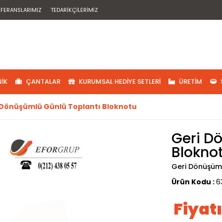
EFERANSLARIMIZ
TEDARIKÇILERIMIZ
IK
ÇANTALAR
KURUMSAL HEDIYE SETLERI
ÜRETIM
 Dönüşümlü Günlü Toplantı Bloknotu
Geri D
Blokno
Geri Dönüşüml
Ürün Kodu :
6
Fiyat