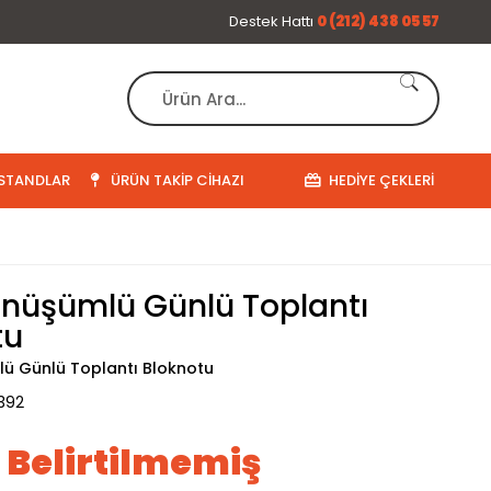
Destek Hattı
0 (212) 438 05 57
STANDLAR
ÜRÜN TAKIP CIHAZI
HEDIYE ÇEKLERI
önüşümlü Günlü Toplantı
tu
ü Günlü Toplantı Bloknotu
392
ı Belirtilmemiş