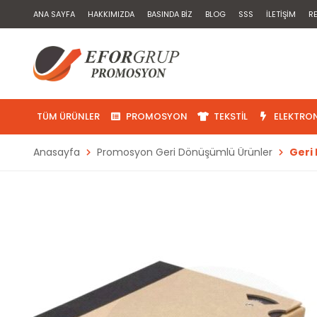
ANA SAYFA
HAKKIMIZDA
BASINDA BIZ
BLOG
SSS
İLETIŞIM
R
TÜM ÜRÜNLER
PROMOSYON
TEKSTIL
ELEKTRON
Anasayfa
Promosyon Geri Dönüşümlü Ürünler
Geri