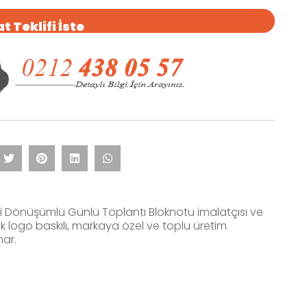
t Teklifi İste
i Dönüşümlü Günlü Toplantı Bloknotu imalatçısı ve
rak logo baskılı, markaya özel ve toplu üretim
nar.