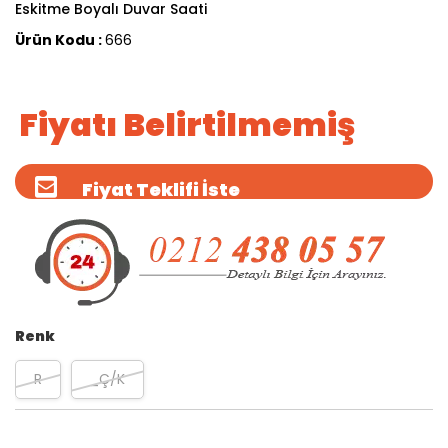
Eskitme Boyalı Duvar Saati
Ürün Kodu :
666
Fiyatı Belirtilmemiş
Fiyat Teklifi İste
Renk
R
_Ç/K