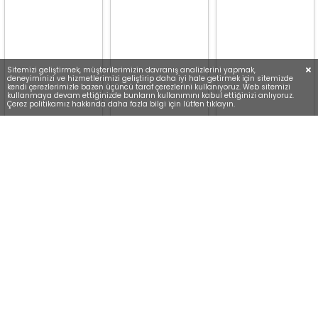
Sitemizi geliştirmek, müşterilerimizin davranış analizlerini yapmak,
deneyiminizi ve hizmetlerimizi geliştirip daha iyi hale getirmek için sitemizde
kendi çerezlerimizle bazen üçüncü taraf çerezlerini kullanıyoruz. Web sitemizi
kullanmaya devam ettiğinizde bunların kullanımını kabul ettiğinizi anlıyoruz.
Çerez politikamız hakkında daha fazla bilgi için lütfen tıklayın.