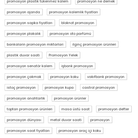
promosyon plastik tükenmez kalem
promosyon ne demek
promosyon ajanda
promosyon kalemlik fiyatları
promosyon sapka fiyatları
bloknot promosyon
promosyon plakalık
promosyon oto parfümü
bankalarin promosyon miktarlari
ilginç promosyon ürünleri
plastik duvar saati
Promosyon Yelek
promosyon senatör kalem
işbank promosyon
promosyon çakmak
promosyon koku
vakıfbank promosyon
istoç promosyon
promosyon kupa
castrol promosyon
promosyon anahtarlik
promosyon ürünler
toptan promosyon ürünleri
masa üstü saat
promosyon defter
promosyon dünyası
metal duvar saati
promosyon
promosyon saat fiyatları
promosyon araç içi koku