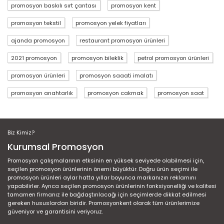
promosyon baskılı sırt çantası
promosyon kent
promosyon tekstil
promosyon yelek fiyatları
ajanda promosyon
restaurant promosyon ürünleri
2021 promosyon
promosyon bileklik
petrol promosyon ürünleri
promosyon ürünleri
promosyon saaati imalatı
promosyon anahtarlık
promosyon cakmak
promosyon saat
Biz Kimiz?
Kurumsal Promosyon
Promosyon çalışmalarının etksinin en yüksek seviyede olabilmesi için,
seçilen promosyon ürünlerinin önemi büyüktür. Doğru ürün seçimi ile
promosyon ürünleri aylar hatta yıllar boyunca markanızın reklamını
yapabilirler. Ayrıca seçilen promosyon ürünlerinin fonksiyonelliği ve kalitesi
tamamen firmanız ile bağdaştırılacağı için seçimlerde dikkat edilmesi
gereken hususlardan biridir. Promosyonkent olarak tüm ürünlerimize
güveniyor ve garantisini veriyoruz.