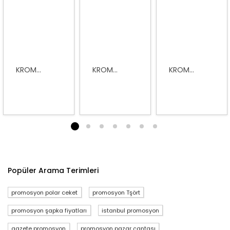
KROM...
KROM...
KROM...
1
2
3
4
5
6
7
Popüler Arama Terimleri
promosyon polar ceket
promosyon Tşört
promosyon şapka fiyatları
istanbul promosyon
gazete promosyon
promosyon pazar çantası