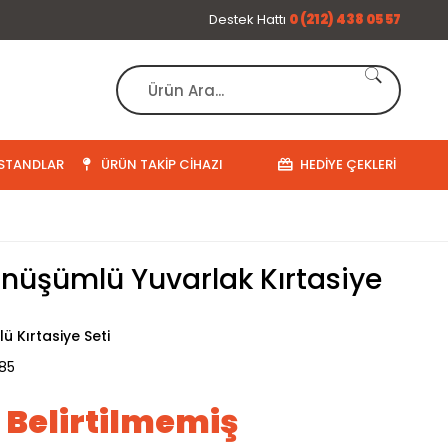
Destek Hattı
0 (212) 438 05 57
STANDLAR
ÜRÜN TAKIP CIHAZI
HEDIYE ÇEKLERI
önüşümlü Yuvarlak Kırtasiye
ü Kırtasiye Seti
85
ı Belirtilmemiş