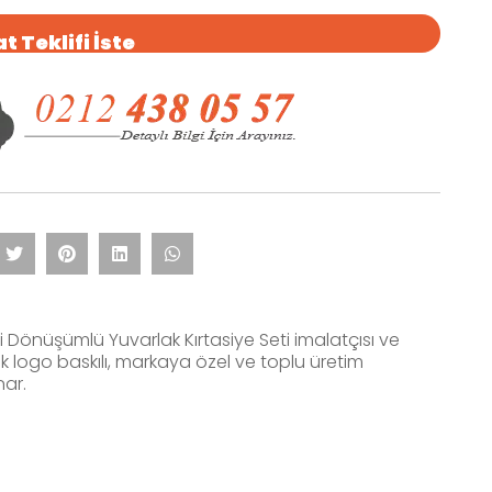
t Teklifi İste
i Dönüşümlü Yuvarlak Kırtasiye Seti imalatçısı ve
rak logo baskılı, markaya özel ve toplu üretim
nar.