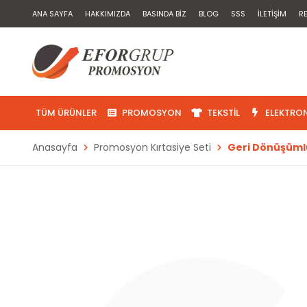
ANA SAYFA
HAKKIMIZDA
BASINDA BIZ
BLOG
SSS
İLETIŞIM
R
TÜM ÜRÜNLER
PROMOSYON
TEKSTIL
ELEKTRON
Anasayfa
Promosyon Kırtasiye Seti
Geri Dönüşümlü