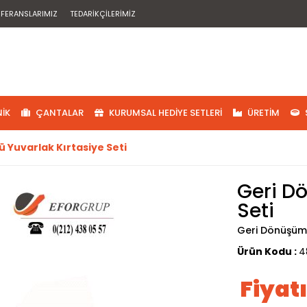
EFERANSLARIMIZ
TEDARIKÇILERIMIZ
IK
ÇANTALAR
KURUMSAL HEDIYE SETLERI
ÜRETIM
 Yuvarlak Kırtasiye Seti
Geri D
Seti
Geri Dönüşüml
Ürün Kodu :
4
Fiyat