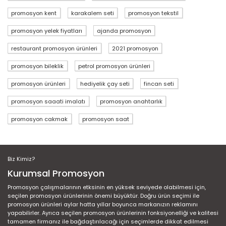
promosyon kent
karakalem seti
promosyon tekstil
promosyon yelek fiyatları
ajanda promosyon
restaurant promosyon ürünleri
2021 promosyon
promosyon bileklik
petrol promosyon ürünleri
promosyon ürünleri
hediyelik çay seti
fincan seti
promosyon saaati imalatı
promosyon anahtarlık
promosyon cakmak
promosyon saat
Biz Kimiz?
Kurumsal Promosyon
Promosyon çalışmalarının etksinin en yüksek seviyede olabilmesi için,
seçilen promosyon ürünlerinin önemi büyüktür. Doğru ürün seçimi ile
promosyon ürünleri aylar hatta yıllar boyunca markanızın reklamını
yapabilirler. Ayrıca seçilen promosyon ürünlerinin fonksiyonelliği ve kalitesi
tamamen firmanız ile bağdaştırılacağı için seçimlerde dikkat edilmesi