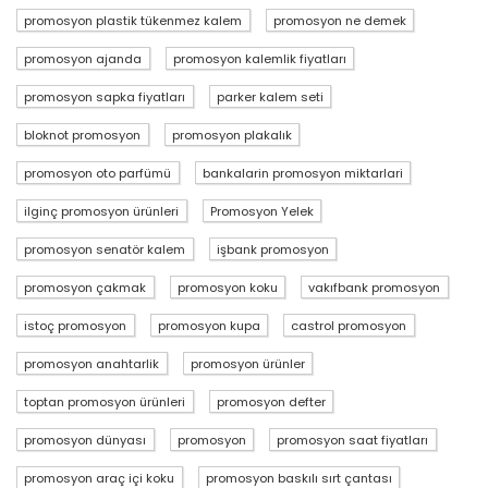
promosyon plastik tükenmez kalem
promosyon ne demek
promosyon ajanda
promosyon kalemlik fiyatları
promosyon sapka fiyatları
parker kalem seti
bloknot promosyon
promosyon plakalık
promosyon oto parfümü
bankalarin promosyon miktarlari
ilginç promosyon ürünleri
Promosyon Yelek
promosyon senatör kalem
işbank promosyon
promosyon çakmak
promosyon koku
vakıfbank promosyon
istoç promosyon
promosyon kupa
castrol promosyon
promosyon anahtarlik
promosyon ürünler
toptan promosyon ürünleri
promosyon defter
promosyon dünyası
promosyon
promosyon saat fiyatları
promosyon araç içi koku
promosyon baskılı sırt çantası