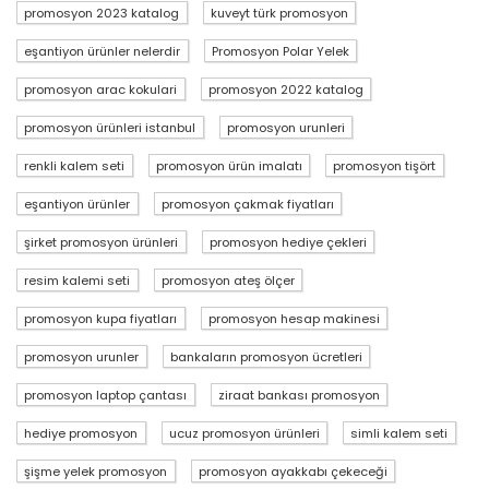
promosyon 2023 katalog
kuveyt türk promosyon
eşantiyon ürünler nelerdir
Promosyon Polar Yelek
promosyon arac kokulari
promosyon 2022 katalog
promosyon ürünleri istanbul
promosyon urunleri
renkli kalem seti
promosyon ürün imalatı
promosyon tişört
eşantiyon ürünler
promosyon çakmak fiyatları
şirket promosyon ürünleri
promosyon hediye çekleri
resim kalemi seti
promosyon ateş ölçer
promosyon kupa fiyatları
promosyon hesap makinesi
promosyon urunler
bankaların promosyon ücretleri
promosyon laptop çantası
ziraat bankası promosyon
hediye promosyon
ucuz promosyon ürünleri
simli kalem seti
şişme yelek promosyon
promosyon ayakkabı çekeceği