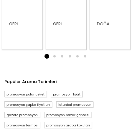
GERI...
GERI...
DOĞA...
1
2
3
4
5
6
Popüler Arama Terimleri
promosyon polar ceket
promosyon Tşört
promosyon şapka fiyatları
istanbul promosyon
gazete promosyon
promosyon pazar çantası
promosyon termos
promosyon araba kokuları