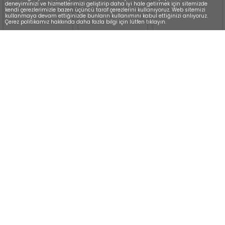
deneyiminizi ve hizmetlerimizi geliştirip daha iyi hale getirmek için sitemizde
kendi çerezlerimizle bazen üçüncü taraf çerezlerini kullanıyoruz. Web sitemizi
kullanmaya devam ettiğinizde bunların kullanımını kabul ettiğinizi anlıyoruz.
Çerez politikamız hakkında daha fazla bilgi için lütfen tıklayın.