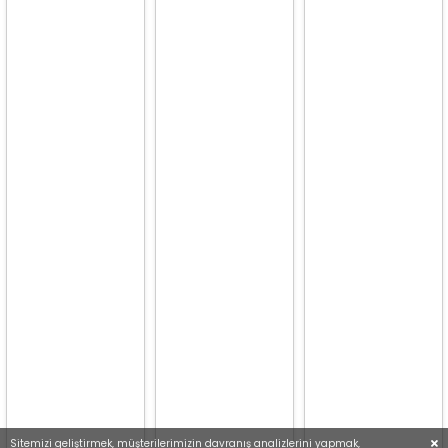
Sitemizi geliştirmek, müşterilerimizin davranış analizlerini yapmak,