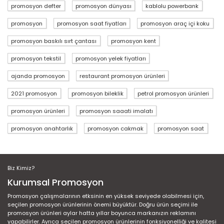
promosyon defter
promosyon dünyası
kablolu powerbank
promosyon
promosyon saat fiyatları
promosyon araç içi koku
promosyon baskılı sırt çantası
promosyon kent
promosyon tekstil
promosyon yelek fiyatları
ajanda promosyon
restaurant promosyon ürünleri
2021 promosyon
promosyon bileklik
petrol promosyon ürünleri
promosyon ürünleri
promosyon saaati imalatı
promosyon anahtarlık
promosyon cakmak
promosyon saat
Biz Kimiz?
Kurumsal Promosyon
Promosyon çalışmalarının etksinin en yüksek seviyede olabilmesi için,
seçilen promosyon ürünlerinin önemi büyüktür. Doğru ürün seçimi ile
promosyon ürünleri aylar hatta yıllar boyunca markanızın reklamını
yapabilirler. Ayrıca seçilen promosyon ürünlerinin fonksiyonelliği ve kalitesi