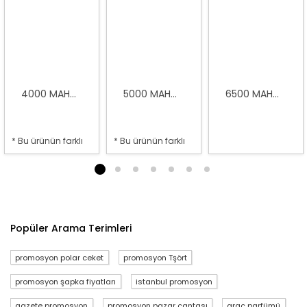
4000 MAH...
5000 MAH...
6500 MAH...
* Bu ürünün farklı
* Bu ürünün farklı
seçenekleri var
seçenekleri var
1
2
3
4
5
6
7
Popüler Arama Terimleri
promosyon polar ceket
promosyon Tşört
promosyon şapka fiyatları
istanbul promosyon
gazete promosyon
promosyon pazar çantası
araç parfümü