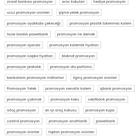
ziraat bankası promosyon
arac kokulari
hediye promosyon
ucuz promosyon ürünleri
şişme yelek promosyon
promosyon ayakkabı çekeceği
promosyon plastik tükenmez kalem
lazer baskılı powerbank
promosyon ne demek
promosyon ajanda
promosyon kalemlik fiyatları
promosyon sapka fiyatları
bloknot promosyon
promosyon plakalık
promosyon oto parfümü
bankalarin promosyon miktarlari
ilginç promosyon ürünleri
Promosyon Yelek
promosyon senatör kalem
işbank promosyon
promosyon çakmak
promosyon koku
vakıfbank promosyon
istoç promosyon
en iyi araç kokusu
promosyon kupa
castrol promosyon
promosyon anahtarlik
powerbank
promosyon ürünler
toptan promosyon ürünleri