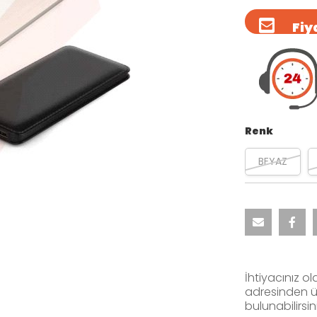
Fiya
Renk
BEYAZ
İhtiyacınız ol
adresinden ür
bulunabilirsini