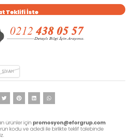
t Teklifi İste
SİYAH
an ürünler için
promosyon@eforgrup.com
ün kodu ve adedi ile birlikte teklif talebinde
z.