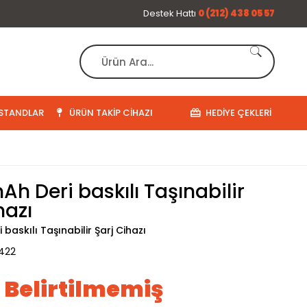
Destek Hattı
0 (212) 438 05 57
STANDLAR
ÜRÜN TAKIP CIHAZI
HEDIYE ÇEKLERI
h Deri baskılı Taşınabilir
hazı
baskılı Taşınabilir Şarj Cihazı
422
ı Belirtilmemiş