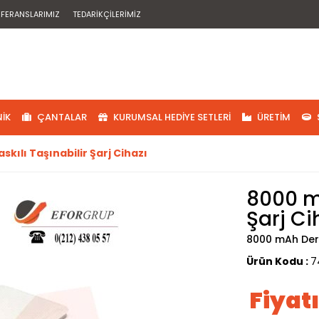
EFERANSLARIMIZ
TEDARIKÇILERIMIZ
IK
ÇANTALAR
KURUMSAL HEDIYE SETLERI
ÜRETIM
kılı Taşınabilir Şarj Cihazı
8000 mA
Şarj Ci
8000 mAh Deri 
Ürün Kodu :
7
Fiyat