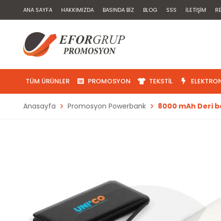
ANA SAYFA
HAKKIMIZDA
BASINDA BIZ
BLOG
SSS
İLETIŞIM
R
TÜM ÜRÜNLER
PROMOSYON
TEKSTIL
ELEKTRON
Anasayfa
Promosyon Powerbank
8000 mAh Deri bas