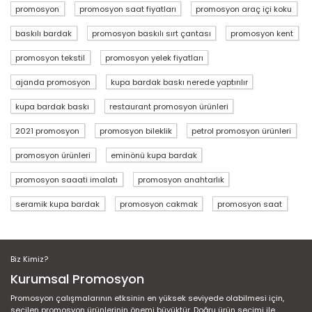
promosyon
promosyon saat fiyatları
promosyon araç içi koku
baskılı bardak
promosyon baskılı sırt çantası
promosyon kent
promosyon tekstil
promosyon yelek fiyatları
ajanda promosyon
kupa bardak baskı nerede yaptırılır
kupa bardak baskı
restaurant promosyon ürünleri
2021 promosyon
promosyon bileklik
petrol promosyon ürünleri
promosyon ürünleri
eminönü kupa bardak
promosyon saaati imalatı
promosyon anahtarlık
seramik kupa bardak
promosyon cakmak
promosyon saat
Biz Kimiz?
Kurumsal Promosyon
Promosyon çalışmalarının etksinin en yüksek seviyede olabilmesi için,
seçilen promosyon ürünlerinin önemi büyüktür. Doğru ürün seçimi ile