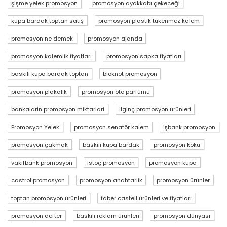
şişme yelek promosyon
promosyon ayakkabı çekeceği
kupa bardak toptan satış
promosyon plastik tükenmez kalem
promosyon ne demek
promosyon ajanda
promosyon kalemlik fiyatları
promosyon sapka fiyatları
baskılı kupa bardak toptan
bloknot promosyon
promosyon plakalık
promosyon oto parfümü
bankalarin promosyon miktarlari
ilginç promosyon ürünleri
Promosyon Yelek
promosyon senatör kalem
işbank promosyon
promosyon çakmak
baskılı kupa bardak
promosyon koku
vakıfbank promosyon
istoç promosyon
promosyon kupa
castrol promosyon
promosyon anahtarlik
promosyon ürünler
toptan promosyon ürünleri
faber castell ürünleri ve fiyatları
promosyon defter
baskılı reklam ürünleri
promosyon dünyası