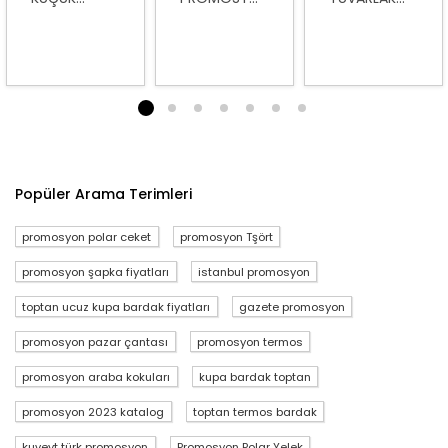
1
2
3
4
5
6
7
Popüler Arama Terimleri
promosyon polar ceket
promosyon Tşört
promosyon şapka fiyatları
istanbul promosyon
toptan ucuz kupa bardak fiyatları
gazete promosyon
promosyon pazar çantası
promosyon termos
promosyon araba kokuları
kupa bardak toptan
promosyon 2023 katalog
toptan termos bardak
kuveyt türk promosyon
Promosyon Polar Yelek