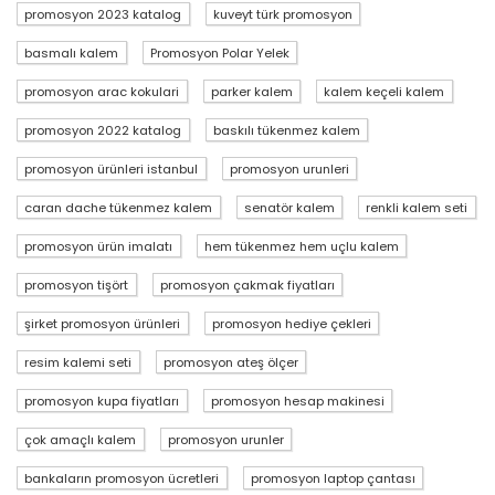
promosyon 2023 katalog
kuveyt türk promosyon
basmalı kalem
Promosyon Polar Yelek
promosyon arac kokulari
parker kalem
kalem keçeli kalem
promosyon 2022 katalog
baskılı tükenmez kalem
promosyon ürünleri istanbul
promosyon urunleri
caran dache tükenmez kalem
senatör kalem
renkli kalem seti
promosyon ürün imalatı
hem tükenmez hem uçlu kalem
promosyon tişört
promosyon çakmak fiyatları
şirket promosyon ürünleri
promosyon hediye çekleri
resim kalemi seti
promosyon ateş ölçer
promosyon kupa fiyatları
promosyon hesap makinesi
çok amaçlı kalem
promosyon urunler
bankaların promosyon ücretleri
promosyon laptop çantası