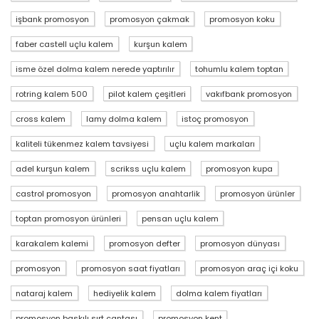
işbank promosyon
promosyon çakmak
promosyon koku
faber castell uçlu kalem
kurşun kalem
isme özel dolma kalem nerede yaptırılır
tohumlu kalem toptan
rotring kalem 500
pilot kalem çeşitleri
vakıfbank promosyon
cross kalem
lamy dolma kalem
istoç promosyon
kaliteli tükenmez kalem tavsiyesi
uçlu kalem markaları
adel kurşun kalem
scrikss uçlu kalem
promosyon kupa
castrol promosyon
promosyon anahtarlik
promosyon ürünler
toptan promosyon ürünleri
pensan uçlu kalem
karakalem kalemi
promosyon defter
promosyon dünyası
promosyon
promosyon saat fiyatları
promosyon araç içi koku
nataraj kalem
hediyelik kalem
dolma kalem fiyatları
promosyon baskılı sırt çantası
promosyon kent