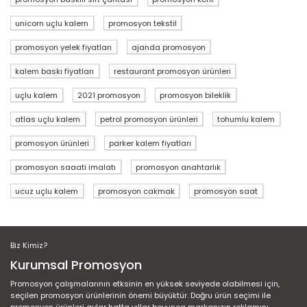
unicorn uçlu kalem
promosyon tekstil
promosyon yelek fiyatları
ajanda promosyon
kalem baskı fiyatları
restaurant promosyon ürünleri
uçlu kalem
2021 promosyon
promosyon bileklik
atlas uçlu kalem
petrol promosyon ürünleri
tohumlu kalem
promosyon ürünleri
parker kalem fiyatları
promosyon saaati imalatı
promosyon anahtarlık
ucuz uçlu kalem
promosyon cakmak
promosyon saat
Biz Kimiz?
Kurumsal Promosyon
Promosyon çalışmalarının etksinin en yüksek seviyede olabilmesi için,
seçilen promosyon ürünlerinin önemi büyüktür. Doğru ürün seçimi ile