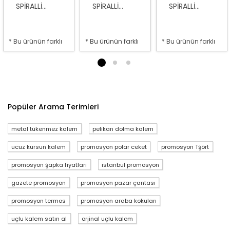
SPIRALLI...
SPIRALLI...
SPIRALLI...
* Bu ürünün farklı
* Bu ürünün farklı
* Bu ürünün farklı
seçenekleri var
seçenekleri var
seçenekleri var
1
2
3
Popüler Arama Terimleri
metal tükenmez kalem
pelikan dolma kalem
ucuz kursun kalem
promosyon polar ceket
promosyon Tşört
promosyon şapka fiyatları
istanbul promosyon
gazete promosyon
promosyon pazar çantası
promosyon termos
promosyon araba kokuları
uçlu kalem satın al
orjinal uçlu kalem