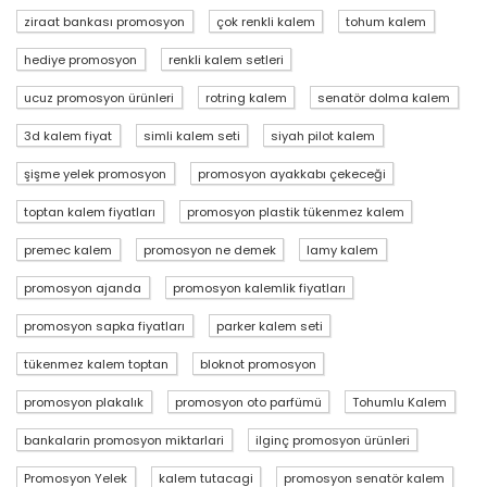
ziraat bankası promosyon
çok renkli kalem
tohum kalem
hediye promosyon
renkli kalem setleri
ucuz promosyon ürünleri
rotring kalem
senatör dolma kalem
3d kalem fiyat
simli kalem seti
siyah pilot kalem
şişme yelek promosyon
promosyon ayakkabı çekeceği
toptan kalem fiyatları
promosyon plastik tükenmez kalem
premec kalem
promosyon ne demek
lamy kalem
promosyon ajanda
promosyon kalemlik fiyatları
promosyon sapka fiyatları
parker kalem seti
tükenmez kalem toptan
bloknot promosyon
promosyon plakalık
promosyon oto parfümü
Tohumlu Kalem
bankalarin promosyon miktarlari
ilginç promosyon ürünleri
Promosyon Yelek
kalem tutacagi
promosyon senatör kalem