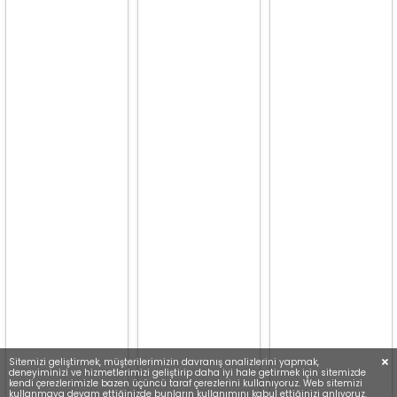
Sitemizi geliştirmek, müşterilerimizin davranış analizlerini yapmak,
deneyiminizi ve hizmetlerimizi geliştirip daha iyi hale getirmek için sitemizde
kendi çerezlerimizle bazen üçüncü taraf çerezlerini kullanıyoruz. Web sitemizi
kullanmaya devam ettiğinizde bunların kullanımını kabul ettiğinizi anlıyoruz.