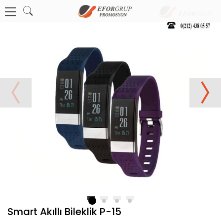
1
2
3
4
Smart Akıllı Bileklik P-15