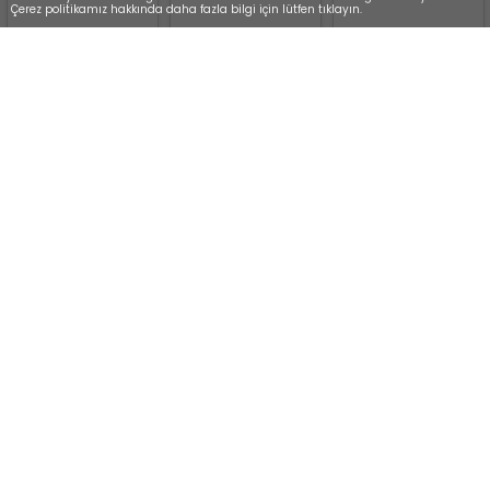
Çerez politikamız hakkında daha fazla bilgi için lütfen tıklayın.