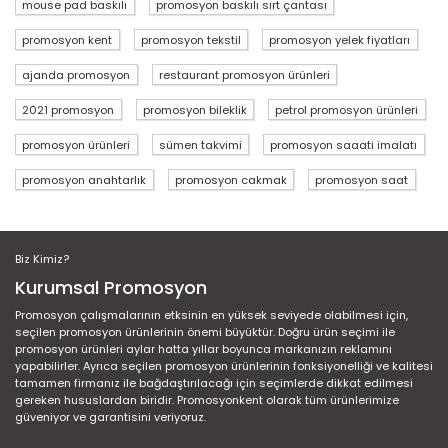
mouse pad baskılı
promosyon baskılı sırt çantası
promosyon kent
promosyon tekstil
promosyon yelek fiyatları
ajanda promosyon
restaurant promosyon ürünleri
2021 promosyon
promosyon bileklik
petrol promosyon ürünleri
promosyon ürünleri
sümen takvimi
promosyon saaati imalatı
promosyon anahtarlık
promosyon cakmak
promosyon saat
Biz Kimiz?
Kurumsal Promosyon
Promosyon çalışmalarının etksinin en yüksek seviyede olabilmesi için,
seçilen promosyon ürünlerinin önemi büyüktür. Doğru ürün seçimi ile
promosyon ürünleri aylar hatta yıllar boyunca markanızın reklamını
yapabilirler. Ayrıca seçilen promosyon ürünlerinin fonksiyonelliği ve kalitesi
tamamen firmanız ile bağdaştırılacağı için seçimlerde dikkat edilmesi
gereken hususlardan biridir. Promosyonkent olarak tüm ürünlerimize
güveniyor ve garantisini veriyoruz.