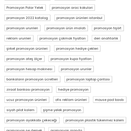
Promosyon Polar Yelek
promosyon arac kokulari
promosyon 2022 katalog
promosyon ürünleri istanbul
promosyon urunleri
promosyon ürün imalatı
promosyon tişört
reklam urunleri
promosyon çakmak fiyatları
deri anahtarlık
şirket promosyon ürünleri
promosyon hediye çekleri
promosyon ateş ölçer
promosyon kupa fiyatları
promosyon hesap makinesi
promosyon urunler
bankaların promosyon ücretleri
promosyon laptop çantası
ziraat bankası promosyon
hediye promosyon
ucuz promosyon ürünleri
ofis reklam ürünleri
mouse pad baskı
siyah pilot kalem
şişme yelek promosyon
promosyon ayakkabı çekeceği
promosyon plastik tükenmez kalem
promosyon ne demek
promosyon ajanda