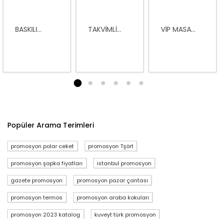
BASKILI...
TAKVIMLI...
VIP MASA...
1
2
3
4
5
6
Popüler Arama Terimleri
promosyon polar ceket
promosyon Tşört
promosyon şapka fiyatları
istanbul promosyon
gazete promosyon
promosyon pazar çantası
promosyon termos
promosyon araba kokuları
promosyon 2023 katalog
kuveyt türk promosyon