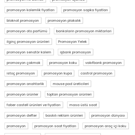
promosyon kalemlik fiyatları
promosyon sapka fiyatları
bloknot promosyon
promosyon plakalık
promosyon oto parfümü
bankalarin promosyon miktarlari
ilginç promosyon ürünleri
Promosyon Yelek
promosyon senatör kalem
işbank promosyon
promosyon çakmak
promosyon koku
vakıfbank promosyon
istoç promosyon
promosyon kupa
castrol promosyon
promosyon anahtarlik
mouse pad üreticileri
promosyon ürünler
toptan promosyon ürünleri
faber castell ürünleri ve fiyatları
masa üstü saat
promosyon defter
baskılı reklam ürünleri
promosyon dünyası
promosyon
promosyon saat fiyatları
promosyon araç içi koku