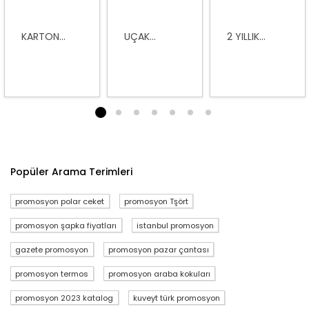
KARTON...
UÇAK...
2 YILLIK...
1
2
3
4
5
6
7
Popüler Arama Terimleri
promosyon polar ceket
promosyon Tşört
promosyon şapka fiyatları
istanbul promosyon
gazete promosyon
promosyon pazar çantası
promosyon termos
promosyon araba kokuları
promosyon 2023 katalog
kuveyt türk promosyon