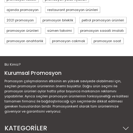
ajanda promosyon
restaurant promosyon ürünleri
2021 promosyon
promosyon bileklik
petrol promosyon ürünleri
promosyon ürünleri
sümen takvimi
promosyon saaati imalatı
promosyon anahtarlık
promosyon cakmak
promosyon saat
Biz Kimiz?
Kurumsal Promosyon
Promosyon çalışmalarının etksinin en yüksek seviyede olabilmesi için,
seçilen promosyon ürünlerinin önemi büyüktür. Doğru ürün seçimi ile
promosyon ürünleri aylar hatta yıllar boyunca markanızın reklamını
yapabilirler. Ayrıca seçilen promosyon ürünlerinin fonksiyonelliği ve kalitesi
tamamen firmanız ile bağdaştırılacağı için seçimlerde dikkat edilmesi
gereken hususlardan biridir. Promosyonkent olarak tüm ürünlerimize
güveniyor ve garantisini veriyoruz.
KATEGORİLER