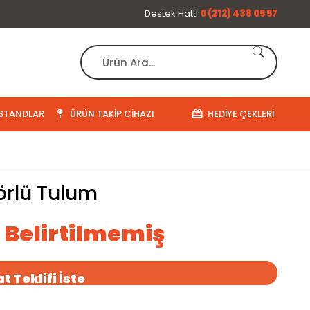
Destek Hattı
0 (212) 438 05 57
STANDLAR
ÜRÜN TAKIP CIHAZI
HEDIYE ÇEKLERI
örlü Tulum
ı Belirtilmemiş
t Teklifi İste