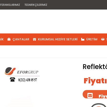
EFERANSLARIMIZ
TEDARIKÇILERIMIZ
IK
ÇANTALAR
KURUMSAL HEDIYE SETLERI
ÜRETIM
Reflekt
Fiyat
Fiya