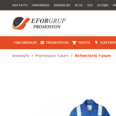
ANA SAYFA
HAKKIMIZDA
BASINDA BIZ
BLOG
SSS
İLETIŞIM
R
TÜM ÜRÜNLER
PROMOSYON
TEKSTIL
ELEKTRON
Anasayfa
Promosyon Tulum
Reflektörlü Tulum