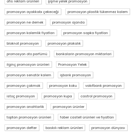
ofis reklam ürünleri
şişme yelek promosyon
promosyon ayakkabı çekeceği
promosyon plastik tükenmez kalem
promosyon ne demek
promosyon ajanda
promosyon kalemlik fiyatları
promosyon sapka fiyatları
bloknot promosyon
promosyon plakalık
promosyon oto parfümü
bankalarin promosyon miktarlari
ilginç promosyon ürünleri
Promosyon Yelek
promosyon senatör kalem
işbank promosyon
promosyon çakmak
promosyon koku
vakıfbank promosyon
istoç promosyon
promosyon kupa
castrol promosyon
promosyon anahtarlik
promosyon ürünler
toptan promosyon ürünleri
faber castell ürünleri ve fiyatları
promosyon defter
baskılı reklam ürünleri
promosyon dünyası