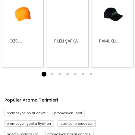
ÖZEL...
FILELI ŞAPKA
PAMUKLU...
1
2
3
4
5
6
7
Popüler Arama Terimleri
promosyon polar ceket
promosyon Tşört
promosyon şapka fiyatları
istanbul promosyon
gazete promosyon
promosyon pazar çantası