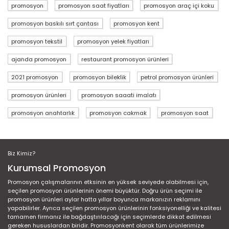
promosyon
promosyon saat fiyatları
promosyon araç içi koku
promosyon baskılı sırt çantası
promosyon kent
promosyon tekstil
promosyon yelek fiyatları
ajanda promosyon
restaurant promosyon ürünleri
2021 promosyon
promosyon bileklik
petrol promosyon ürünleri
promosyon ürünleri
promosyon saaati imalatı
promosyon anahtarlık
promosyon cakmak
promosyon saat
Biz Kimiz?
Kurumsal Promosyon
Promosyon çalışmalarının etksinin en yüksek seviyede olabilmesi için,
seçilen promosyon ürünlerinin önemi büyüktür. Doğru ürün seçimi ile
promosyon ürünleri aylar hatta yıllar boyunca markanızın reklamını
yapabilirler. Ayrıca seçilen promosyon ürünlerinin fonksiyonelliği ve kalitesi
tamamen firmanız ile bağdaştırılacağı için seçimlerde dikkat edilmesi
gereken hususlardan biridir. Promosyonkent olarak tüm ürünlerimize